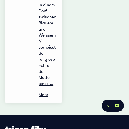
In einem
Dorf
zwischen
Blauem
und
Weissem
Nil
verheisst
der
religiöse
Führer
der
Mutter
eines ...
Mehr
Datenschutzbestimmungen