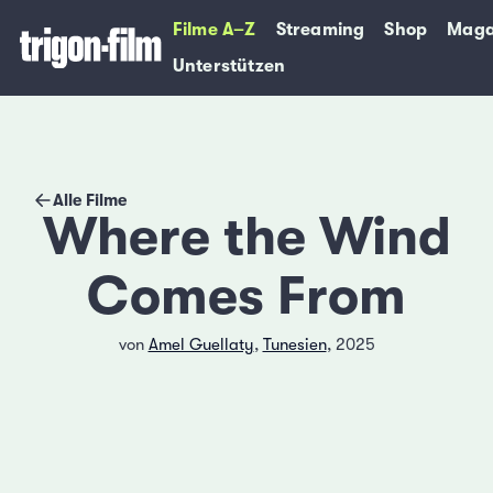
Filme A–Z
Streaming
Shop
Maga
Unterstützen
Alle Filme
Where the Wind
Comes From
von
Amel Guellaty
,
Tunesien
, 2025