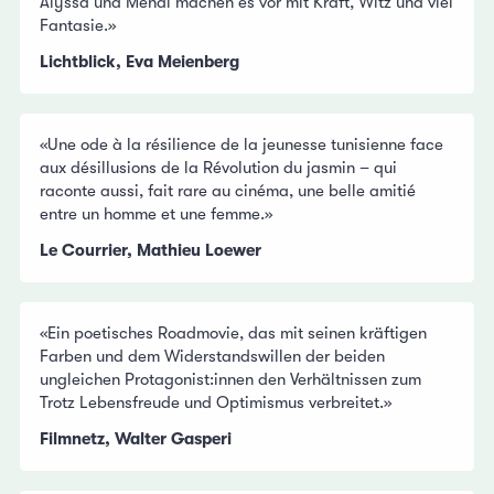
Alyssa und Mehdi machen es vor mit Kraft, Witz und viel
Fantasie.»
Lichtblick, Eva Meienberg
«Une ode à la résilience de la jeunesse tunisienne face
aux désillusions de la Révolution du jasmin – qui
raconte aussi, fait rare au cinéma, une belle amitié
entre un homme et une femme.»
Le Courrier, Mathieu Loewer
«Ein poetisches Roadmovie, das mit seinen kräftigen
Farben und dem Widerstandswillen der beiden
ungleichen Protagonist:innen den Verhältnissen zum
Trotz Lebensfreude und Optimismus verbreitet.»
Filmnetz, Walter Gasperi