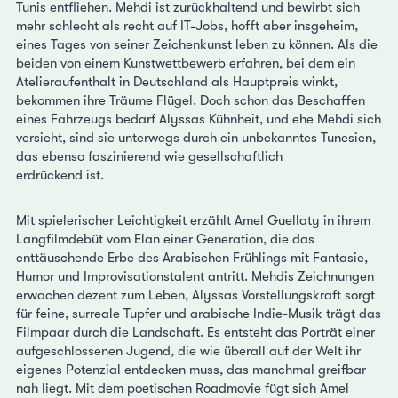
Tunis entfliehen. Mehdi ist zurückhaltend und bewirbt sich
mehr schlecht als recht auf IT-Jobs, hofft aber insgeheim,
eines Tages von seiner Zeichenkunst leben zu können. Als die
beiden von einem Kunstwettbewerb erfahren, bei dem ein
Atelieraufenthalt in Deutschland als Hauptpreis winkt,
bekommen ihre Träume Flügel. Doch schon das Beschaffen
eines Fahrzeugs bedarf Alyssas Kühnheit, und ehe Mehdi sich
versieht, sind sie unterwegs durch ein unbekanntes Tunesien,
das ebenso faszinierend wie gesellschaftlich
erdrückend ist.
Mit spielerischer Leichtigkeit erzählt Amel Guellaty in ihrem
Langfilmdebüt vom Elan einer Generation, die das
enttäuschende Erbe des Arabischen Frühlings mit Fantasie,
Humor und Improvisationstalent antritt. Mehdis Zeichnungen
erwachen dezent zum Leben, Alyssas Vorstellungskraft sorgt
für feine, surreale Tupfer und arabische Indie-Musik trägt das
Filmpaar durch die Landschaft. Es entsteht das Porträt einer
aufgeschlossenen Jugend, die wie überall auf der Welt ihr
eigenes Potenzial entdecken muss, das manchmal greifbar
nah liegt. Mit dem poetischen Roadmovie fügt sich Amel