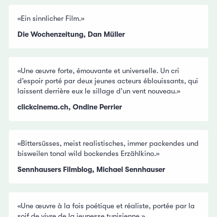
«Ein sinnlicher Film.»
Die Wochenzeitung, Dan Müller
«Une œuvre forte, émouvante et universelle. Un cri
d’espoir porté par deux jeunes acteurs éblouissants, qui
laissent derrière eux le sillage d’un vent nouveau.»
clickcinema.ch, Ondine Perrier
«Bittersüsses, meist realistisches, immer packendes und
bisweilen tonal wild bockendes Erzählkino.»
Sennhausers Filmblog, Michael Sennhauser
«Une œuvre à la fois poétique et réaliste, portée par la
soif de vivre de la jeunesse tunisienne.»