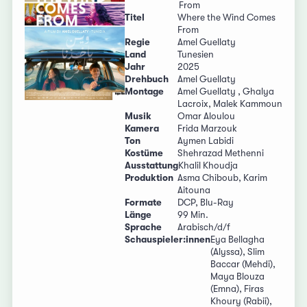
From
Titel
Where the Wind Comes
From
Regie
Amel Guellaty
Land
Tunesien
Jahr
2025
Drehbuch
Amel Guellaty
Montage
Amel Guellaty , Ghalya
Lacroix, Malek Kammoun
Musik
Omar Aloulou
Kamera
Frida Marzouk
Ton
Aymen Labidi
Kostüme
Shehrazad Methenni
Ausstattung
Khalil Khoudja
Produktion
Asma Chiboub, Karim
Aitouna
Formate
DCP, Blu-Ray
Länge
99 Min.
Sprache
Arabisch/d/f
Schauspieler:innen
Eya Bellagha
(Alyssa), Slim
Baccar (Mehdi),
Maya Blouza
(Emna), Firas
Khoury (Rabii),