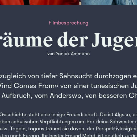
Filmbesprechung
äume der Jug
von Yanick Ammann
 zugleich von tiefer Sehnsucht durchzogen e
ind Comes From» von einer tunesischen J
 Aufbruch, vom Anderswo, von besseren C
Geschichte steht eine innige Freundschaft. Da ist Alyssa, ei
neben schulischen Verpflichtungen um ihre kleine Schwester 
s. Tagein, tagaus träumt sie davon, der Perspektivlosigkeit 
bsten nach Europa. Ihr bester Freund Mehdi ist deutlich zurü