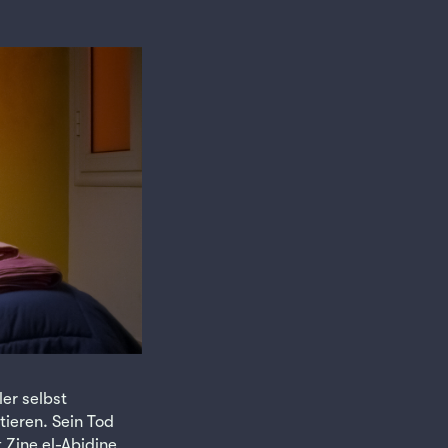
er selbst
tieren. Sein Tod
 Zine el-Abidine