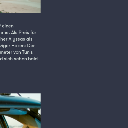
f einen
me. Als Preis für
her Alyssas als
nziger Haken: Der
ometer von Tunis
nd sich schon bald