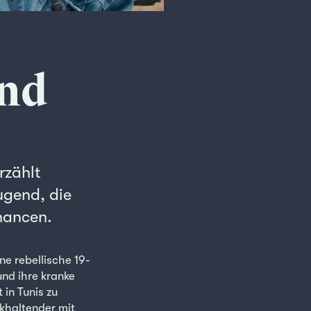
end
rzählt
ugend, die
hancen.
ne rebellische 19-
und ihre kranke
in Tunis zu
ckhaltender mit