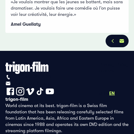
«Je voulais montrer que les jeunes se battent, mais sans
dramatiser. Je voulais faire une comédie où l’on puisse
voir leur créativité, leur énergie.»
Amel Guellaty
Privacy Policy
Imprint
+41 (0)56 430 12 30
info@trigon-film.org
DE
FR
EN
trigon-film
World cinema at its best. trigon-film is a Swiss film
foundation that has been releasing carefully selected films
from Latin America, Asia, Africa and Eastern Europe in
cinemas since 1988 and operates its own DVD edition and the
streaming platform filmingo.