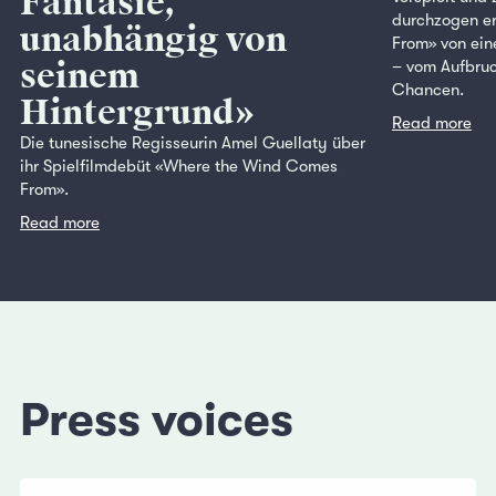
Fantasie,
durchzogen e
unabhängig von
From» von ein
seinem
– vom Aufbruc
Chancen.
Hintergrund»
Read more
Die tunesische Regisseurin Amel Guellaty über
ihr Spielfilmdebüt «Where the Wind Comes
From».
Read more
Press voices