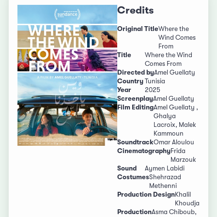
Credits
Original Title
Where the
Wind Comes
From
Title
Where the Wind
Comes From
Directed by
Amel Guellaty
Country
Tunisia
Year
2025
Screenplay
Amel Guellaty
Film Editing
Amel Guellaty ,
Ghalya
Lacroix, Malek
Kammoun
Soundtrack
Omar Aloulou
Cinematography
Frida
Marzouk
Sound
Aymen Labidi
Costumes
Shehrazad
Methenni
Production Design
Khalil
Khoudja
Production
Asma Chiboub,