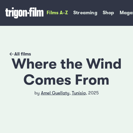
Films A-Z
Streaming
Shop
Maga
All films
Where the Wind
Comes From
by
Amel Guellaty
,
Tunisia
, 2025