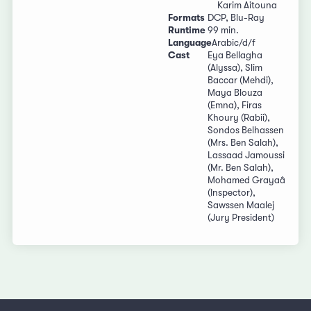
Karim Aitouna
Formats
DCP, Blu-Ray
Runtime
99 min.
Language
Arabic/d/f
Cast
Eya Bellagha
(Alyssa), Slim
Baccar (Mehdi),
Maya Blouza
(Emna), Firas
Khoury (Rabii),
Sondos Belhassen
(Mrs. Ben Salah),
Lassaad Jamoussi
(Mr. Ben Salah),
Mohamed Grayaâ
(Inspector),
Sawssen Maalej
(Jury President)