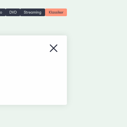
no
DVD
Streaming
Klassiker
Menü schliessen