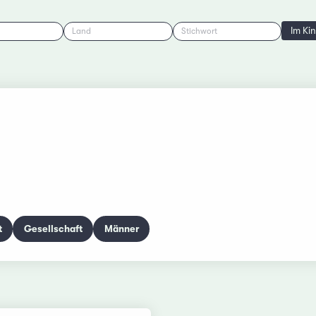
Im Ki
Land
Stichwort
t
Gesellschaft
Männer