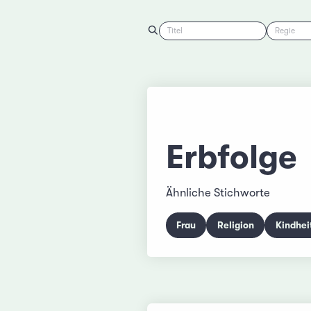
Titel
Regie
Erbfolge
Ähnliche Stichworte
Frau
Religion
Kindhei