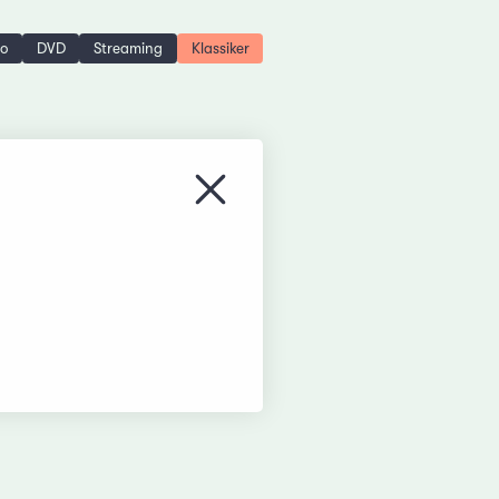
no
DVD
Streaming
Klassiker
Menü schliessen