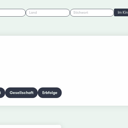
Im Ki
Land
Stichwort
t
Gesellschaft
Erbfolge