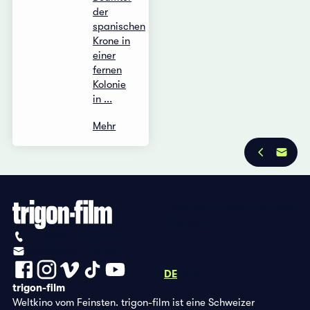
der
spanischen
Krone in
einer
fernen
Kolonie
in ...
Mehr
Datenschutzbestimmungen
Impressum
+41 (0)56 430 12 30
info@trigon-film.org
DE
FR
EN
trigon-film
Weltkino vom Feinsten. trigon-film ist eine Schweizer