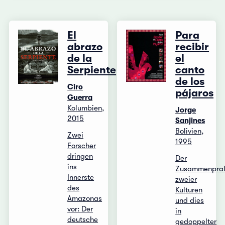
El
Para
abrazo
recibir
de la
el
Serpiente
canto
de los
Ciro
pájaros
Guerra
Kolumbien,
Jorge
2015
Sanjines
Bolivien,
Zwei
1995
Forscher
dringen
Der
ins
Zusammenpral
Innerste
zweier
des
Kulturen
Amazonas
und dies
vor: Der
in
deutsche
gedoppelter