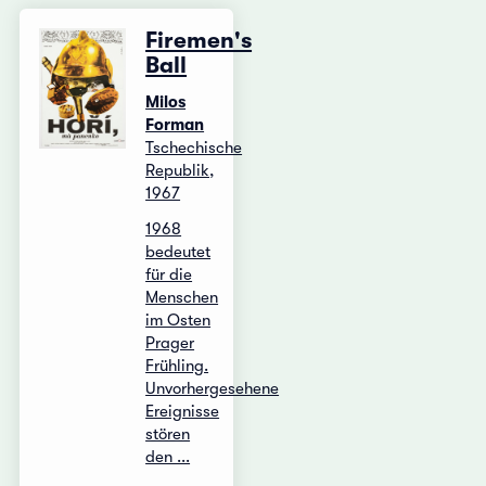
Firemen's
Ball
Milos
Forman
Tschechische
Republik,
1967
1968
bedeutet
für die
Menschen
im Osten
Prager
Frühling.
Unvorhergesehene
Ereignisse
stören
den ...