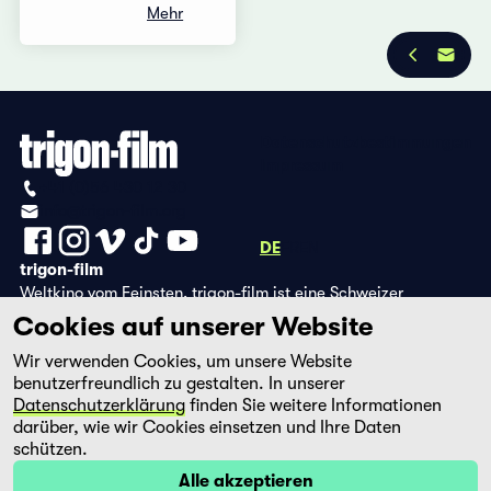
Mehr
Datenschutzbestimmungen
Impressum
+41 (0)56 430 12 30
info@trigon-film.org
DE
FR
EN
trigon-film
Weltkino vom Feinsten. trigon-film ist eine Schweizer
Filmstiftung, die seit 1988 sorgfältig ausgewählte Filme aus
Cookies auf unserer Website
Lateinamerika, Asien, Afrika und dem östlichen Europa im
Wir verwenden Cookies, um unsere Website
Kino herausbringt und eine eigene DVD-Edition sowie die
benutzerfreundlich zu gestalten. In unserer
Streaming-Plattform filmingo betreibt.
Datenschutzerklärung
finden Sie weitere Informationen
darüber, wie wir Cookies einsetzen und Ihre Daten
schützen.
Alle akzeptieren