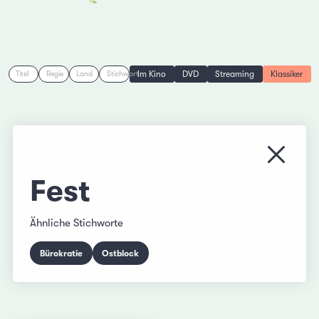
Im Kino
DVD
Streaming
Klassiker
Titel
Regie
Land
Stichwort
Menü s
Fest
Ähnliche Stichworte
Bürokratie
Ostblock