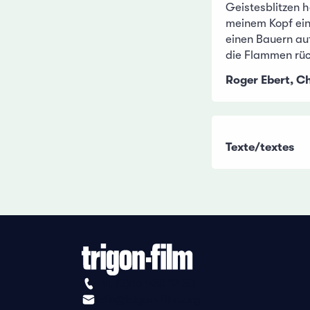
Geistesblitzen hö
meinem Kopf ei
einen Bauern au
die Flammen rüc
Roger Ebert, C
Texte/textes
+41 (0)56 430 12 30
info@trigon-film.org