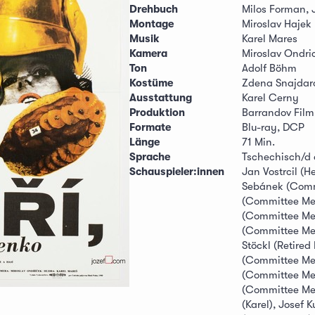
Drehbuch
Milos Forman, 
Montage
Miroslav Hajek
Musik
Karel Mares
Kamera
Miroslav Ondri
Ton
Adolf Böhm
Kostüme
Zdena Snajdar
Ausstattung
Karel Cerny
Produktion
Barrandov Film
Formate
Blu-ray, DCP
Länge
71 Min.
Sprache
Tschechisch/d o
Schauspieler:innen
Jan Vostrcil (H
Sebánek (Comm
(Committee Me
(Committee Me
(Committee Mem
Stöckl (Retired
(Committee Me
(Committee Mem
(Committee Mem
(Karel), Josef 