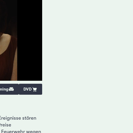
ming
DVD
reignisse stören
reise
ie Feuerwehr wegen