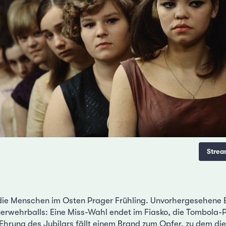
Strea
die Menschen im Osten Prager Frühling. Unvorhergesehene E
erwehrballs: Eine Miss-Wahl endet im Fiasko, die Tombola-P
Ehrung des Jubilars fällt einem Brand zum Opfer, zu dem d