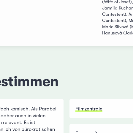
(Wife of Josef),
Jarmila Kuchar
Contestent), A
Contestent), Mi
Marie Slívová 
Hanusová (Jar
estimmen
nfach komisch. Als Parabel
Filmzentrale
d daher auch in vielen
relevant. Es ist
nn ich von bürokratischen