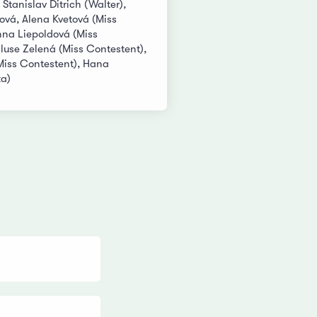
 Stanislav Ditrich (Walter),
ová, Alena Kvetová (Miss
nna Liepoldová (Miss
luse Zelená (Miss Contestent),
(Miss Contestent), Hana
ka)