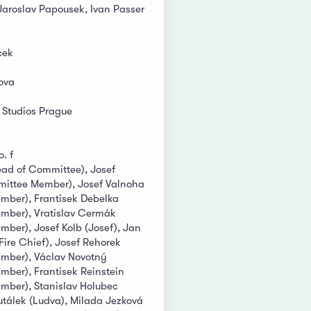
Jaroslav Papousek, Ivan Passer
cek
ova
 Studios Prague
. f
ead of Committee), Josef
ittee Member), Josef Valnoha
mber), Frantisek Debelka
mber), Vratislav Cermák
ber), Josef Kolb (Josef), Jan
 Fire Chief), Josef Rehorek
mber), Václav Novotný
ber), Frantisek Reinstein
ber), Stanislav Holubec
Kutálek (Ludva), Milada Jezková