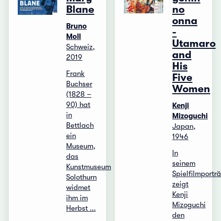
Blane
no
onna
Bruno
-
Moll
Utamaro
Schweiz,
and
2019
His
Frank
Five
Buchser
Women
(1828 –
90) hat
Kenji
in
Mizoguchi
Bettlach
Japan,
ein
1946
Museum,
In
das
seinem
Kunstmuseum
Spielfilmporträ
Solothurn
zeigt
widmet
Kenji
ihm im
Mizoguchi
Herbst ...
den