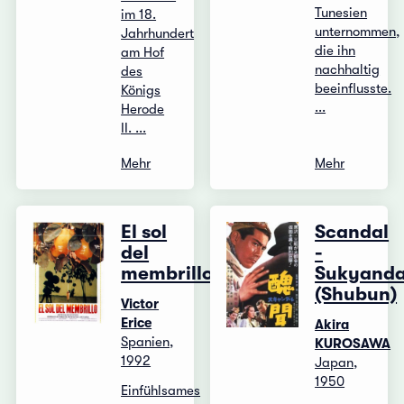
Tunesien
im 18.
unternommen,
Jahrhundert
die ihn
am Hof
nachhaltig
des
beeinflusste.
Königs
...
Herode
II. ...
Mehr
Mehr
El sol
Scandal
del
-
membrillo
Sukyand
(Shubun)
Victor
Erice
Akira
Spanien,
KUROSAWA
1992
Japan,
1950
Einfühlsames