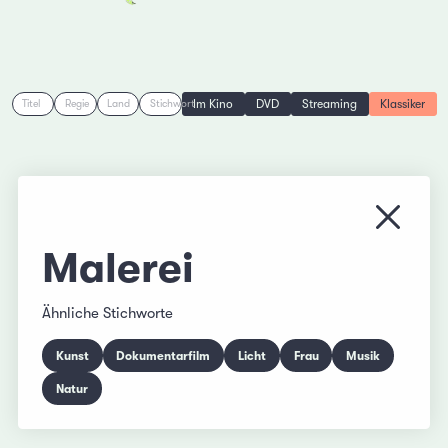
Im Kino
DVD
Streaming
Klassiker
Titel
Regie
Land
Stichwort
Menü s
Malerei
Ähnliche Stichworte
Kunst
Dokumentarfilm
Licht
Frau
Musik
Natur