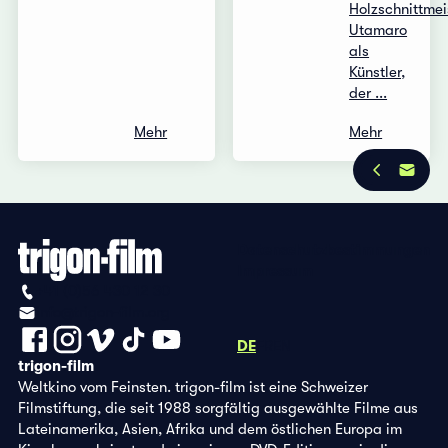
Holzschnittmei
Utamaro
als
Künstler,
der ...
Mehr
Mehr
Datenschutzbestimmungen
Impressum
+41 (0)56 430 12 30
info@trigon-film.org
DE
FR
EN
trigon-film
Weltkino vom Feinsten. trigon-film ist eine Schweizer
Filmstiftung, die seit 1988 sorgfältig ausgewählte Filme aus
Lateinamerika, Asien, Afrika und dem östlichen Europa im