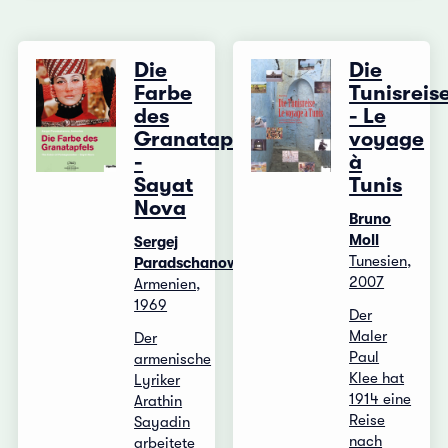
Die
Die
Farbe
Tunisreis
des
- Le
Granatapfels
voyage
-
à
Sayat
Tunis
Nova
Bruno
Moll
Sergej
Tunesien,
Paradschanow
2007
Armenien,
1969
Der
Maler
Der
Paul
armenische
Klee hat
Lyriker
1914 eine
Arathin
Reise
Sayadin
nach
arbeitete