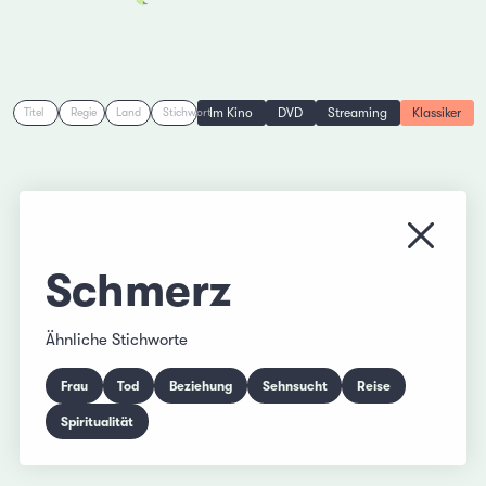
Im Kino
DVD
Streaming
Klassiker
Titel
Regie
Land
Stichwort
Menü s
Schmerz
Ähnliche Stichworte
Frau
Tod
Beziehung
Sehnsucht
Reise
Spiritualität