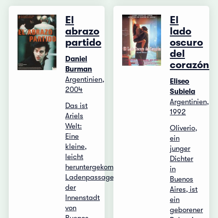
El
El
abrazo
lado
partido
oscuro
del
Daniel
corazón
Burman
Argentinien,
Eliseo
2004
Subiela
Argentinien,
Das ist
1992
Ariels
Welt:
Oliverio,
Eine
ein
kleine,
junger
leicht
Dichter
heruntergekommene
in
Ladenpassage
Buenos
der
Aires, ist
Innenstadt
ein
von
geborener