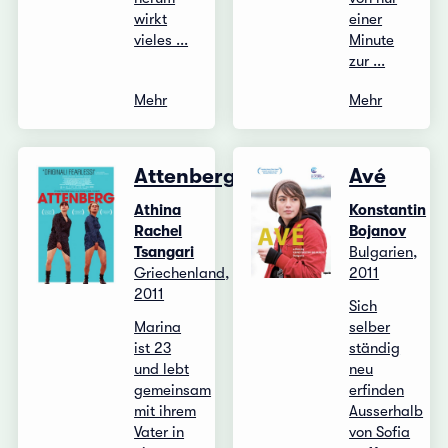
wirkt
einer
vieles ...
Minute
zur ...
Mehr
Mehr
Attenberg
Avé
Athina
Konstantin
Rachel
Bojanov
Tsangari
Bulgarien,
Griechenland,
2011
2011
Sich
Marina
selber
ist 23
ständig
und lebt
neu
gemeinsam
erfinden
mit ihrem
Ausserhalb
Vater in
von Sofia