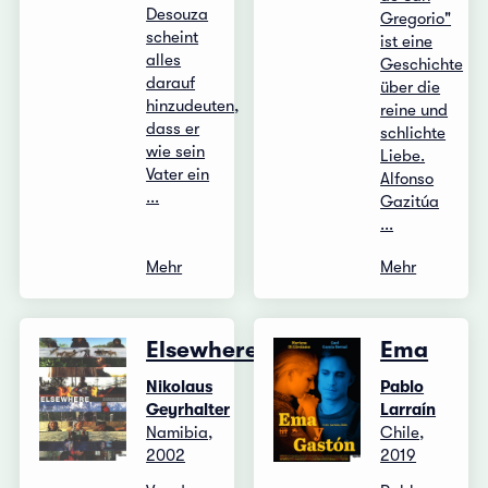
Desouza
Gregorio"
scheint
ist eine
alles
Geschichte
darauf
über die
hinzudeuten,
reine und
dass er
schlichte
wie sein
Liebe.
Vater ein
Alfonso
...
Gazitúa
...
Mehr
Mehr
Elsewhere
Ema
Nikolaus
Pablo
Geyrhalter
Larraín
Namibia,
Chile,
2002
2019