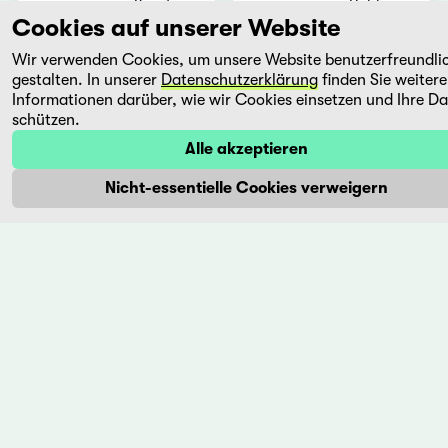
Von der
Pablo
Cookies auf unserer Website
Sandwüste
Larraín
in
gehört zu
Wir verwenden Cookies, um unsere Website benutzerfreundli
Namibia
den
gestalten. In unserer
Datenschutzerklärung
finden Sie weitere
zu den
herausragend
Informationen darüber, wie wir Cookies einsetzen und Ihre D
Schneewüsten
Regisseuren
schützen.
Grönlands:
des
Alle akzeptieren
Zwölf
lateinamerika
Monate
Kinos. ...
Nicht-essentielle Cookies verweigern
lang
reisten
Nikolaus
...
Mehr
Mehr
Extraño
Flower
Island
Santiago
-
Loza
Ggot
Argentinien,