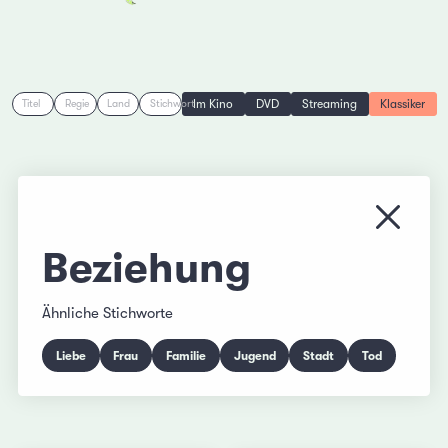
Im Kino
DVD
Streaming
Klassiker
Titel
Regie
Land
Stichwort
Menü s
Beziehung
Ähnliche Stichworte
Liebe
Frau
Familie
Jugend
Stadt
Tod