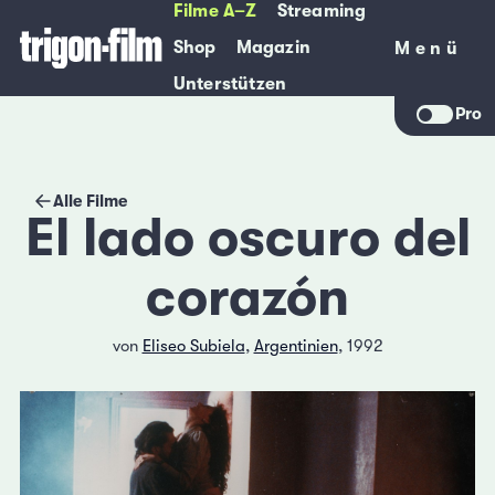
Filme A–Z
Streaming
Shop
Magazin
Menü
Menü
Unterstützen
Pro
Alle Filme
El lado oscuro del
corazón
von
Eliseo Subiela
,
Argentinien
, 1992