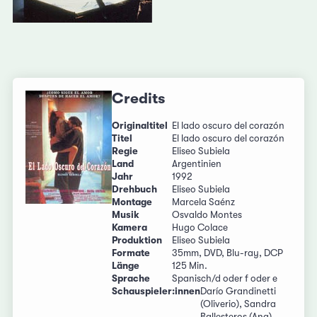
Credits
Originaltitel
El lado oscuro del corazón
Titel
El lado oscuro del corazón
Regie
Eliseo Subiela
Land
Argentinien
Jahr
1992
Drehbuch
Eliseo Subiela
Montage
Marcela Saénz
Musik
Osvaldo Montes
Kamera
Hugo Colace
Produktion
Eliseo Subiela
Formate
35mm, DVD, Blu-ray, DCP
Länge
125 Min.
Sprache
Spanisch/d oder f oder e
Schauspieler:innen
Darío Grandinetti
(Oliverio), Sandra
Ballesteros (Ana),