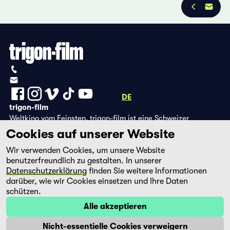
Datenschutzbestimmungen
Impressum
+41 (0)56 430 12 30
info@trigon-film.org
DE
FR
EN
trigon-film
Weltkino vom Feinsten. trigon-film ist eine Schweizer
Filmstiftung, die seit 1988 sorgfältig ausgewählte Filme aus
Cookies auf unserer Website
Lateinamerika, Asien, Afrika und dem östlichen Europa im
Wir verwenden Cookies, um unsere Website
Kino herausbringt und eine eigene DVD-Edition sowie die
benutzerfreundlich zu gestalten. In unserer
Streaming-Plattform filmingo betreibt.
Datenschutzerklärung
finden Sie weitere Informationen
darüber, wie wir Cookies einsetzen und Ihre Daten
schützen.
Alle akzeptieren
Nicht-essentielle Cookies verweigern