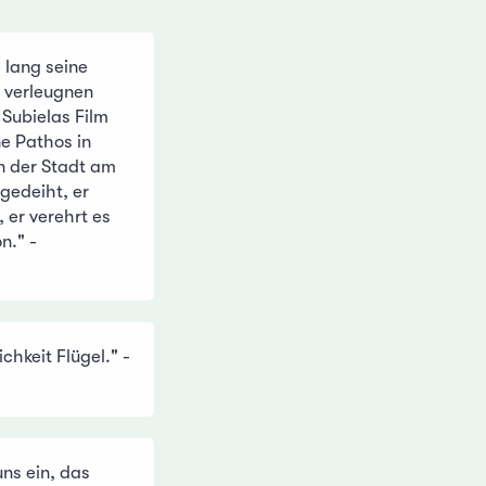
e lang seine
s verleugnen
 Subielas Film
ne Pathos in
in der Stadt am
gedeiht, er
 er verehrt es
n." -
ichkeit Flügel." -
uns ein, das