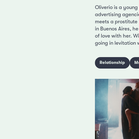
Oliverio is a young
advertising agencie
meets a prostitute 
in Buenos Aires, h
of love with her. Wi
going in levitation
Relationship
M