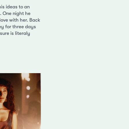
is ideas to an
k. One night he
love with her. Back
ey for three days
ure is literaly