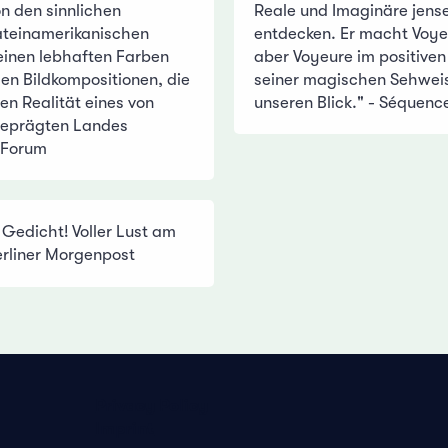
on den sinnlichen
Reale und Imaginäre jense
ateinamerikanischen
entdecken. Er macht Voye
einen lebhaften Farben
aber Voyeure im positiven
en Bildkompositionen, die
seiner magischen Sehweis
en Realität eines von
unseren Blick." - Séquenc
 geprägten Landes
 Forum
n Gedicht! Voller Lust am
erliner Morgenpost
Privacy Policy
Imprint