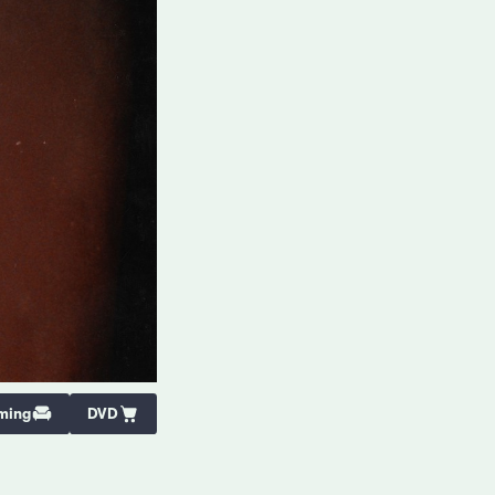
ming
DVD