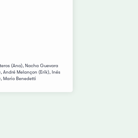
esteros (Ana), Nacha Guevara
, André Melançon (Erik), Inés
, Mario Benedetti