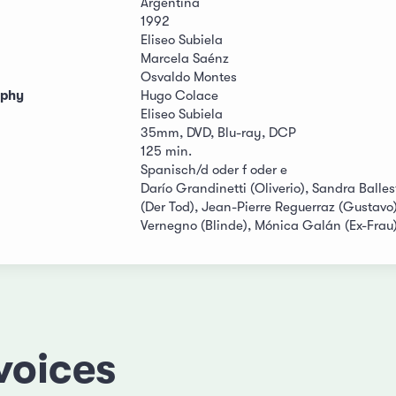
Argentina
1992
Eliseo Subiela
Marcela Saénz
Osvaldo Montes
aphy
Hugo Colace
Eliseo Subiela
35mm, DVD, Blu-ray, DCP
125 min.
Spanisch/d oder f oder e
Darío Grandinetti (Oliverio), Sandra Ball
(Der Tod), Jean-Pierre Reguerraz (Gustavo)
Vernegno (Blinde), Mónica Galán (Ex-Frau)
voices