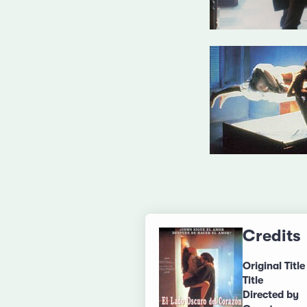
Credits
Original Title
Title
Directed by