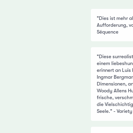
"Dies ist mehr al
Aufforderung, vo
Séquence
"Diese surreali
einem liebeshun
erinnert an Luis
Ingmar Bergma
Dimensionen, a
Woody Allens Hum
frische, versch
die Vielschichti
Seele." - Variety