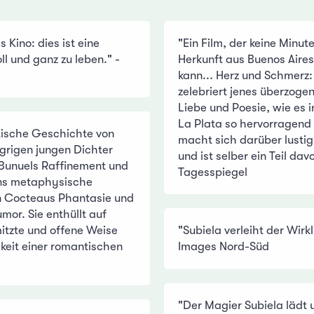
s Kino: dies ist eine
"Ein Film, der keine Minut
ll und ganz zu leben." -
Herkunft aus Buenos Aire
kann... Herz und Schmerz:
zelebriert jenes überzoge
Liebe und Poesie, wie es 
La Plata so hervorragend 
stische Geschichte von
macht sich darüber lustig,
grigen jungen Dichter
und ist selber ein Teil davo
 Bunuels Raffinement und
Tagesspiegel
ns metaphysische
n Cocteaus Phantasie und
or. Sie enthüllt auf
mitzte und offene Weise
"Subiela verleiht der Wirkl
gkeit einer romantischen
Images Nord-Süd
"Der Magier Subiela lädt 