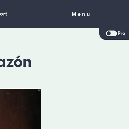
ort
Menu
Menu
Pro
razón