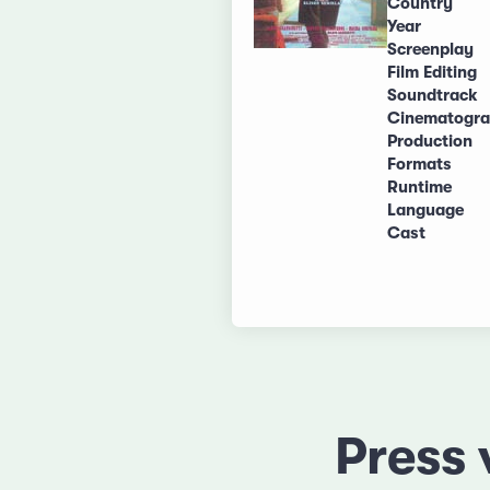
Country
Year
Screenplay
Film Editing
Soundtrack
Cinematogr
Production
Formats
Runtime
Language
Cast
Press 