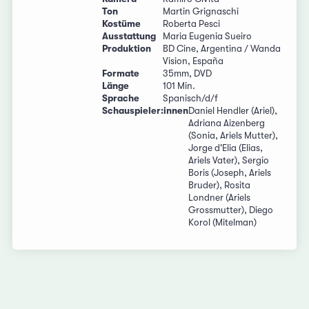
Ton
Martin Grignaschi
Kostüme
Roberta Pesci
Ausstattung
Maria Eugenia Sueiro
Produktion
BD Cine, Argentina / Wanda
Vision, España
Formate
35mm, DVD
Länge
101 Min.
Sprache
Spanisch/d/f
Schauspieler:innen
Daniel Hendler (Ariel),
Adriana Aizenberg
(Sonia, Ariels Mutter),
Jorge d'Elia (Elias,
Ariels Vater), Sergio
Boris (Joseph, Ariels
Bruder), Rosita
Londner (Ariels
Grossmutter), Diego
Korol (Mitelman)