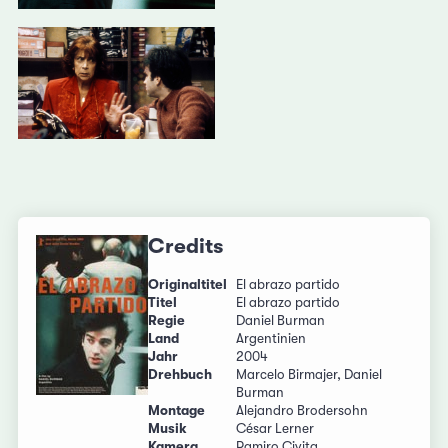
Credits
Originaltitel
El abrazo partido
Titel
El abrazo partido
Regie
Daniel Burman
Land
Argentinien
Jahr
2004
Drehbuch
Marcelo Birmajer, Daniel
Burman
Montage
Alejandro Brodersohn
Musik
César Lerner
Kamera
Ramiro Civita