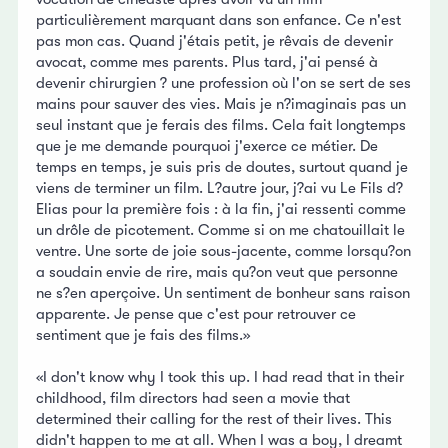
particulièrement marquant dans son enfance. Ce n'est
pas mon cas. Quand j'étais petit, je rêvais de devenir
avocat, comme mes parents. Plus tard, j'ai pensé à
devenir chirurgien ? une profession où l'on se sert de ses
mains pour sauver des vies. Mais je n?imaginais pas un
seul instant que je ferais des films. Cela fait longtemps
que je me demande pourquoi j'exerce ce métier. De
temps en temps, je suis pris de doutes, surtout quand je
viens de terminer un film. L?autre jour, j?ai vu Le Fils d?
Elias pour la première fois : à la fin, j'ai ressenti comme
un drôle de picotement. Comme si on me chatouillait le
ventre. Une sorte de joie sous-jacente, comme lorsqu?on
a soudain envie de rire, mais qu?on veut que personne
ne s?en aperçoive. Un sentiment de bonheur sans raison
apparente. Je pense que c'est pour retrouver ce
sentiment que je fais des films.»
«I don't know why I took this up. I had read that in their
childhood, film directors had seen a movie that
determined their calling for the rest of their lives. This
didn't happen to me at all. When I was a boy, I dreamt