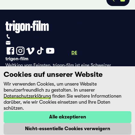
Datenschutzbestimmungen
Impressum
+41 (0)56 430 12 30
info@trigon-film.org
DE
FR
EN
trigon-film
Weltkino vom Feinsten. trigon-film ist eine Schweizer
Filmstiftung, die seit 1988 sorgfältig ausgewählte Filme aus
Cookies auf unserer Website
Lateinamerika, Asien, Afrika und dem östlichen Europa im
Wir verwenden Cookies, um unsere Website
Kino herausbringt und eine eigene DVD-Edition sowie die
benutzerfreundlich zu gestalten. In unserer
Streaming-Plattform filmingo betreibt.
Datenschutzerklärung
finden Sie weitere Informationen
darüber, wie wir Cookies einsetzen und Ihre Daten
schützen.
Alle akzeptieren
Nicht-essentielle Cookies verweigern