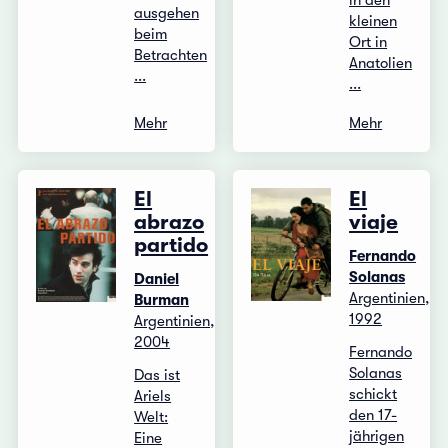
in den
ausgehen
kleinen
beim
Ort in
Betrachten
Anatolien
...
...
Mehr
Mehr
El
El
abrazo
viaje
partido
Fernando
Solanas
Daniel
Argentinien,
Burman
1992
Argentinien,
2004
Fernando
Solanas
Das ist
schickt
Ariels
den 17-
Welt:
jährigen
Eine