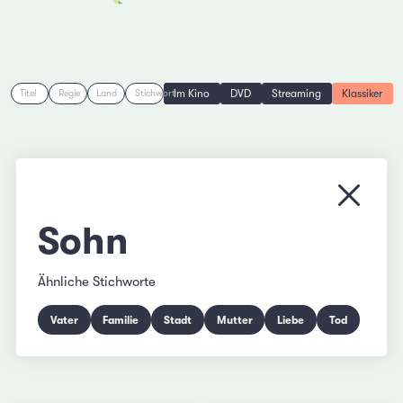
Im Kino
DVD
Streaming
Klassiker
Titel
Regie
Land
Stichwort
Menü s
Sohn
Ähnliche Stichworte
Vater
Familie
Stadt
Mutter
Liebe
Tod