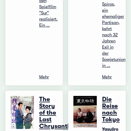
den
Spiros,
Spielfilm
ein
"Sur"
ehemaliger
realisiert.
Partisan,
Ein ...
kehrt
nach 32
Jahren
Exil in
der
Sowjetunion
in ...
Mehr
Mehr
The
Die
Story
Reise
of the
nach
Last
Tokyo
Chrysanthemum
Yasujiro