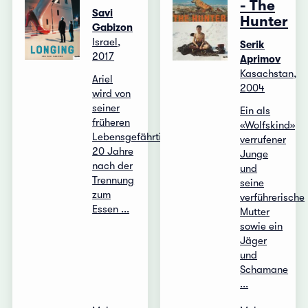
- The
Savi
Hunter
Gabizon
Israel,
Serik
2017
Aprimov
Kasachstan,
Ariel
2004
wird von
seiner
Ein als
früheren
«Wolfskind»
Lebensgefährtin
verrufener
20 Jahre
Junge
nach der
und
Trennung
seine
zum
verführerische
Essen ...
Mutter
sowie ein
Jäger
und
Schamane
...