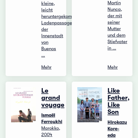
Martin
kleine,
Nunca,
leicht
der mit
heruntergekommene
seiner
Ladenpassage
Mutter
der
und dem
Innenstadt
Stiefvater
von
in ...
Buenos
...
Mehr
Mehr
Le
Like
grand
Father,
voyage
Like
Son
Ismaël
Ferroukhi
Hirokazu
Marokko,
Kore-
2004
eda