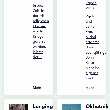
Japan,
In einer
2013
Zeit, in
der mit
Ryota
religiösen
und
Phrasen
seine
wieder
Frau
Kriege
Midori
geführt
erfahren,
werden,
dass ihr
leistet
sechsjähriger
der ...
Sohn
Keita
nicht ihr
eigenes
Kind ...
Mehr
Mehr
Longing
Okhotnik