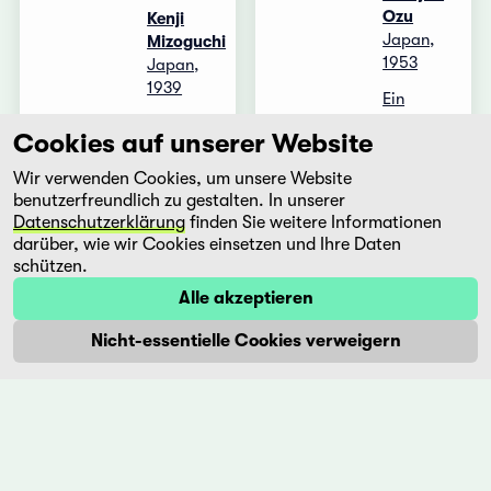
Ozu
Kenji
Japan,
Mizoguchi
1953
Japan,
1939
Ein
Meisterwerk
Kikunosuke,
Cookies auf unserer Website
des
der
japanischen
adoptierte
Wir verwenden Cookies, um unsere Website
Kinos
Sohn
benutzerfreundlich zu gestalten. In unserer
und einer
eines
Datenschutzerklärung
finden Sie weitere Informationen
der
bekannten
darüber, wie wir Cookies einsetzen und Ihre Daten
schönsten
Kabuki-
schützen.
Filme
Schauspielers,
Alle akzeptieren
über
will
familiäre
seinem
Nicht-essentielle Cookies verweigern
Beziehungen
Vater
...
nachfolgen,
...
Mehr
Mehr