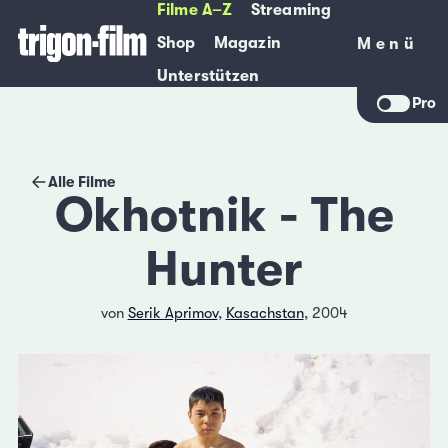
Filme A–Z
Streaming
Shop
Magazin
Menü
Menü
Unterstützen
Pro
Alle Filme
Okhotnik - The
Hunter
von
Serik Aprimov
,
Kasachstan
, 2004