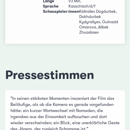
Länge
93 Min.
Sprache
Kasachisch/d/f
Schauspieler:innen
Kidiraliev Dogdurbek,
Dokhdurbek
Kydyraliyev, Gulnazid
Omarova, Alibek
Zhuasbaev
Pressestimmen
"In seinen stärksten Momenten inszeniert der Film das
Beiläufige, als ob die Kamera es gerade vorgefunden
hätte: ein kurzer Wortwechsel mit Nomaden, die
irgendwo aus der Einsamkeit auftauchen und dort
wieder verschwinden; ein Blick, eine unerklärliche Geste
des Jägers, der zugleich Schamane ist."