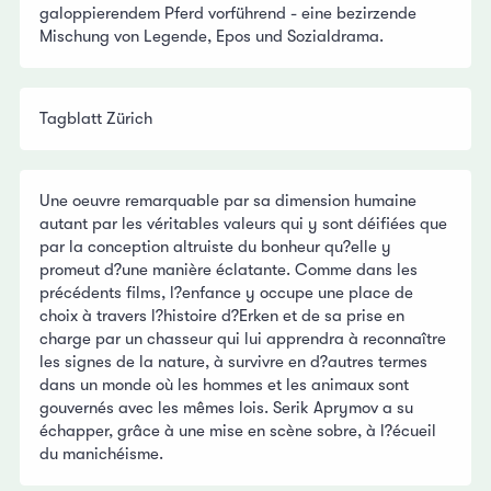
galoppierendem Pferd vorführend - eine bezirzende
Mischung von Legende, Epos und Sozialdrama.
Tagblatt Zürich
Une oeuvre remarquable par sa dimension humaine
autant par les véritables valeurs qui y sont déifiées que
par la conception altruiste du bonheur qu?elle y
promeut d?une manière éclatante. Comme dans les
précédents films, l?enfance y occupe une place de
choix à travers l?histoire d?Erken et de sa prise en
charge par un chasseur qui lui apprendra à reconnaître
les signes de la nature, à survivre en d?autres termes
dans un monde où les hommes et les animaux sont
gouvernés avec les mêmes lois. Serik Aprymov a su
échapper, grâce à une mise en scène sobre, à l?écueil
du manichéisme.