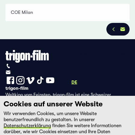
COE Milan
Datenschutzbestimmungen
Impressum
+41 (0)56 430 12 30
info@trigon-film.org
DE
FR
EN
trigon-film
Weltkino vom Feinsten. trigon-film ist eine Schweizer
Filmstiftung, die seit 1988 sorgfältig ausgewählte Filme aus
Cookies auf unserer Website
Lateinamerika, Asien, Afrika und dem östlichen Europa im
Wir verwenden Cookies, um unsere Website
Kino herausbringt und eine eigene DVD-Edition sowie die
benutzerfreundlich zu gestalten. In unserer
Streaming-Plattform filmingo betreibt.
Datenschutzerklärung
finden Sie weitere Informationen
darüber, wie wir Cookies einsetzen und Ihre Daten