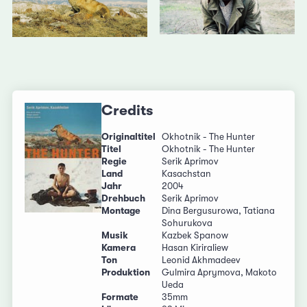
Credits
Originaltitel
Okhotnik - The Hunter
Titel
Okhotnik - The Hunter
Regie
Serik Aprimov
Land
Kasachstan
Jahr
2004
Drehbuch
Serik Aprimov
Montage
Dina Bergusurowa, Tatiana
Sohurukova
Musik
Kazbek Spanow
Kamera
Hasan Kiriraliew
Ton
Leonid Akhmadeev
Produktion
Gulmira Aprymova, Makoto
Ueda
Formate
35mm