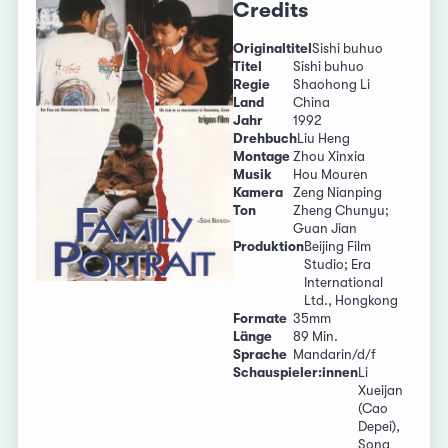
Credits
Originaltitel
Sishi buhuo
Titel
Sishi buhuo
Regie
Shaohong Li
Land
China
Jahr
1992
Drehbuch
Liu Heng
Montage
Zhou Xinxia
Musik
Hou Mouren
Kamera
Zeng Nianping
Ton
Zheng Chunyu;
Guan Jian
Produktion
Beijing Film
Studio; Era
International
Ltd., Hongkong
Formate
35mm
Länge
89 Min.
Sprache
Mandarin/d/f
Schauspieler:innen
Li
Xueijan
(Cao
Depei),
Song