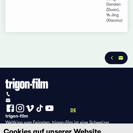
Dandan
(Duan),
Ye Jing
(Xiaomu)
Datenschutzbestimmungen
Impressum
+41 (0)56 430 12 30
info@trigon-film.org
DE
FR
EN
trigon-film
Weltkino vom Feinsten. trigon-film ist eine Schweizer
Filmstiftung, die seit 1988 sorgfältig ausgewählte Filme aus
Cookies auf unserer Website