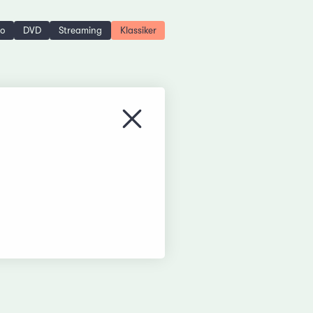
no
DVD
Streaming
Klassiker
Menü schliessen