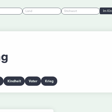
Im Ki
Land
Stichwort
ng
Kindheit
Vater
Krieg