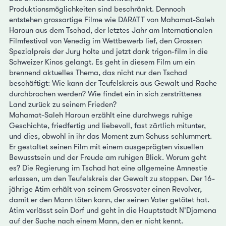
Produktionsmöglichkeiten sind beschränkt. Dennoch
entstehen grossartige Filme wie DARATT von Mahamat-Saleh
Haroun aus dem Tschad, der letztes Jahr am Internationalen
Filmfestival von Venedig im Wettbewerb lief, den Grossen
Spezialpreis der Jury holte und jetzt dank trigon-film in die
Schweizer Kinos gelangt. Es geht in diesem Film um ein
brennend aktuelles Thema, das nicht nur den Tschad
beschäftigt: Wie kann der Teufelskreis aus Gewalt und Rache
durchbrochen werden? Wie findet ein in sich zerstrittenes
Land zurück zu seinem Frieden?
Mahamat-Saleh Haroun erzählt eine durchwegs ruhige
Geschichte, friedfertig und liebevoll, fast zärtlich mitunter,
und dies, obwohl in ihr das Moment zum Schuss schlummert.
Er gestaltet seinen Film mit einem ausgeprägten visuellen
Bewusstsein und der Freude am ruhigen Blick. Worum geht
es? Die Regierung im Tschad hat eine allgemeine Amnestie
erlassen, um den Teufelskreis der Gewalt zu stoppen. Der 16-
jährige Atim erhält von seinem Grossvater einen Revolver,
damit er den Mann töten kann, der seinen Vater getötet hat.
Atim verlässt sein Dorf und geht in die Hauptstadt N'Djamena
auf der Suche nach einem Mann, den er nicht kennt.