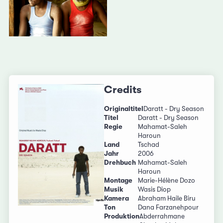
Credits
Originaltitel
Daratt - Dry Season
Titel
Daratt - Dry Season
Regie
Mahamat-Saleh
Haroun
Land
Tschad
Jahr
2006
Drehbuch
Mahamat-Saleh
Haroun
Montage
Marie-Hélène Dozo
Musik
Wasis Diop
Kamera
Abraham Haile Biru
Ton
Dana Farzanehpour
Produktion
Abderrahmane