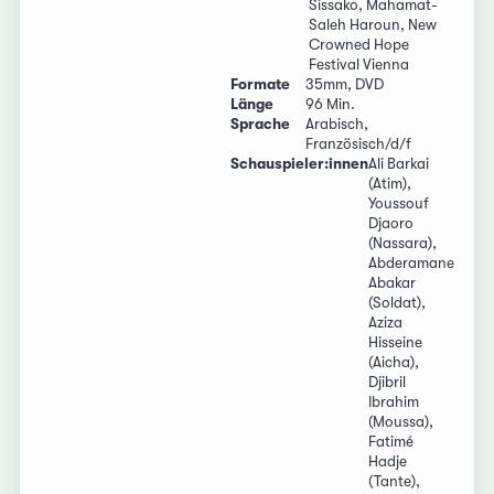
Sissako, Mahamat-
Saleh Haroun, New
Crowned Hope
Festival Vienna
Formate
35mm, DVD
Länge
96 Min.
Sprache
Arabisch,
Französisch/d/f
Schauspieler:innen
Ali Barkai
(Atim),
Youssouf
Djaoro
(Nassara),
Abderamane
Abakar
(Soldat),
Aziza
Hisseine
(Aicha),
Djibril
Ibrahim
(Moussa),
Fatimé
Hadje
(Tante),