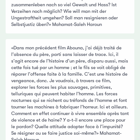
zusammenleben nach so viel Gewalt und Hass? Ist
Verzeihen noch möglich? Wie will man mit der
Ungestraftheit umgehen? Soll man resignieren oder
Selbstjustiz üben?» Mahamat-Saleh Haroun
«Dans mon précédent film Abouna, j'ai déjà traité de
l'absence du père, parti sans laisser de trace. Ici, il
s'agit encore de l'histoire d'un père, disparu aussi, mais
cette fois tué par un homme ; et le fils se voit obligé de
réparer l'offense faite à la famille. C'est une histoire de
vengeance, donc. Je voudrais, à travers ce film,
explorer les forces les plus sauvages, primitives,
telluriques qui peuvent habiter l'homme. Les forces
nocturnes qui se nichent au tréfonds de l'homme et font
tourner les machines à fabriquer l'horreur. Ici et ailleurs.
Comment en effet continuer à vivre ensemble après tant
de violence et de haine? Y a-t-il encore une place pour
le pardon? Quelle attitude adopter face à l'impunité?
Se résigner ou se faire justice soi-même?» Mahamat-
Saleh Haroun