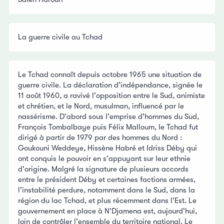
La guerre civile au Tchad
Le Tchad connaît depuis octobre 1965 une situation de
guerre civile. La déclaration d'indépendance, signée le
11 août 1960, a ravivé l'opposition entre le Sud, animiste
et chrétien, et le Nord, musulman, influencé par le
nassérisme. D'abord sous l'emprise d'hommes du Sud,
François Tombalbaye puis Félix Malloum, le Tchad fut
dirigé à partir de 1979 par des hommes du Nord :
Goukouni Weddeye, Hissène Habré et Idriss Déby qui
ont conquis le pouvoir en s'appuyant sur leur ethnie
d'origine. Malgré la signature de plusieurs accords
entre le président Déby et certaines factions armées,
l'instabilité perdure, notamment dans le Sud, dans la
région du lac Tchad, et plus récemment dans l'Est. Le
gouvernement en place à N'Djamena est, aujourd'hui,
loin de contrôler l'ensemble du territoire national. Le