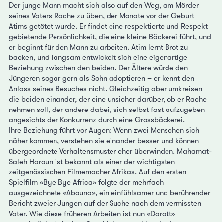
Der junge Mann macht sich also auf den Weg, am Mörder
seines Vaters Rache zu üben, der Monate vor der Geburt
Atims getötet wurde. Er findet eine respektierte und Respekt
gebietende Persönlichkeit, die eine kleine Bäckerei führt, und
er beginnt für den Mann zu arbeiten. Atim lernt Brot zu
backen, und langsam entwickelt sich eine eigenartige
Beziehung zwischen den beiden. Der Ältere würde den
Jüngeren sogar gern als Sohn adoptieren – er kennt den
Anlass seines Besuches nicht. Gleichzeitig aber umkreisen
die beiden einander, der eine unsicher darüber, ob er Rache
nehmen soll, der andere dabei, sich selbst fast aufzugeben
angesichts der Konkurrenz durch eine Grossbäckerei.
Ihre Beziehung führt vor Augen: Wenn zwei Menschen sich
näher kommen, verstehen sie einander besser und können
übergeordnete Verhaltensmuster eher überwinden. Mahamat-
Saleh Haroun ist bekannt als einer der wichtigsten
zeitgenössischen Filmemacher Afrikas. Auf den ersten
Spielfilm «Bye Bye Africa» folgte der mehrfach
ausgezeichnete «Abouna», ein einfühlsamer und berührender
Bericht zweier Jungen auf der Suche nach dem vermissten
Vater. Wie diese früheren Arbeiten ist nun «Daratt»