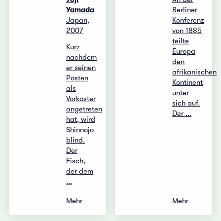
Yamada
Berliner
Japan,
Konferenz
2007
von 1885
teilte
Kurz
Europa
nachdem
den
er seinen
afrikanischen
Posten
Kontinent
als
unter
Vorkoster
sich auf.
angetreten
Der ...
hat, wird
Shinnojo
blind.
Der
Fisch,
der dem
...
Mehr
Mehr