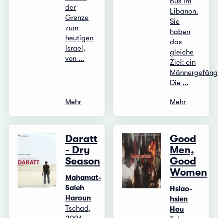
Bus im
der
Libanon.
Grenze
Sie
zum
haben
heutigen
das
Israel,
gleiche
von ...
Ziel: ein
Männergefängn
Die ...
Mehr
Mehr
Daratt
Good
- Dry
Men,
Season
Good
Women
Mahamat-
Saleh
Hsiao-
Haroun
hsien
Tschad,
Hou