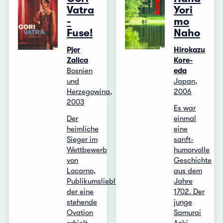
Vatra
Yori
-
mo
Fuse!
Naho
Pjer
Hirokazu
Zalica
Kore-
Bosnien
eda
und
Japan,
Herzegowina,
2006
2003
Es war
Der
einmal
heimliche
eine
Sieger im
sanft-
Wettbewerb
humorvolle
von
Geschichte
Locarno,
aus dem
Publikumsliebling,
Jahre
der eine
1702. Der
stehende
junge
Ovation
Samurai