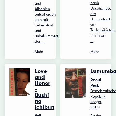
nach
und
Duschanbe,
Albanien
der
entscheiden
Hauptstadt
sich mit
von
Lebenslust
Tadschikistan,
und
um ihren
unbekümmert,
...
der ...
Mehr
Mehr
Love
Lumumb
and
Raoul
Honor
Peck
-
Demokratisch
Bushi
Republik
no
Kongo,
Ichibun
2000
Yoji
An der