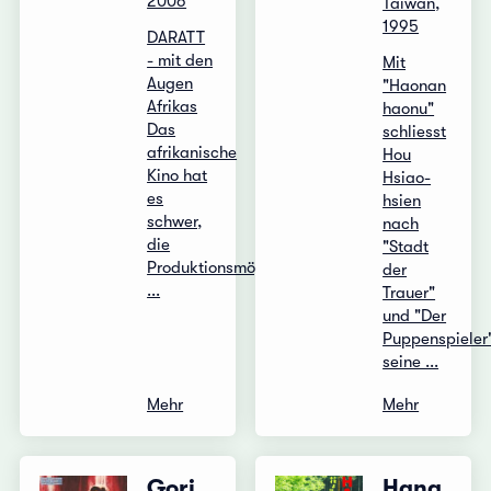
2006
Taiwan,
1995
DARATT
- mit den
Mit
Augen
"Haonan
Afrikas
haonu"
Das
schliesst
afrikanische
Hou
Kino hat
Hsiao-
es
hsien
schwer,
nach
die
"Stadt
Produktionsmöglichkeiten
der
...
Trauer"
und "Der
Puppenspieler
seine ...
Mehr
Mehr
Gori
Hana