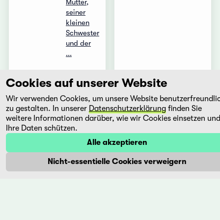
Mutter,
seiner
kleinen
Schwester
und der
...
Mehr
Mehr
Cookies auf unserer Website
Wir verwenden Cookies, um unsere Website benutzerfreundli
zu gestalten. In unserer
Datenschutzerklärung
finden Sie
The
Twilight
weitere Informationen darüber, wie wir Cookies einsetzen un
Puppetmaster
Samurai
Ihre Daten schützen.
-
-
Hsimeng
Tasogare
Alle akzeptieren
rensheng
Seibei
Nicht-essentielle Cookies verweigern
Hsiao-
Yoji
hsien
Yamada
Hou
Japan,
Taiwan,
2003
1990
Der