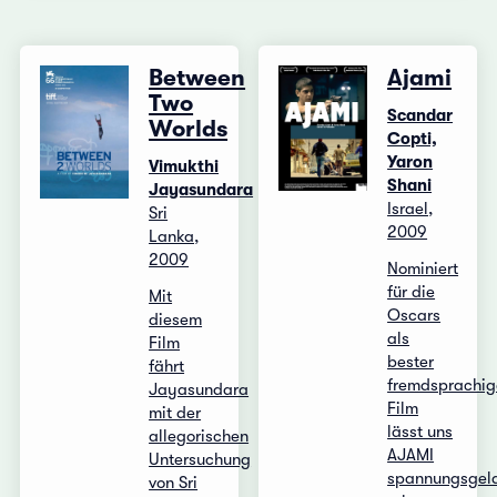
Between
Ajami
Two
Scandar
Worlds
Copti,
Yaron
Vimukthi
Shani
Jayasundara
Israel,
Sri
2009
Lanka,
2009
Nominiert
für die
Mit
Oscars
diesem
als
Film
bester
fährt
fremdsprachig
Jayasundara
Film
mit der
lässt uns
allegorischen
AJAMI
Untersuchung
spannungsgel
von Sri