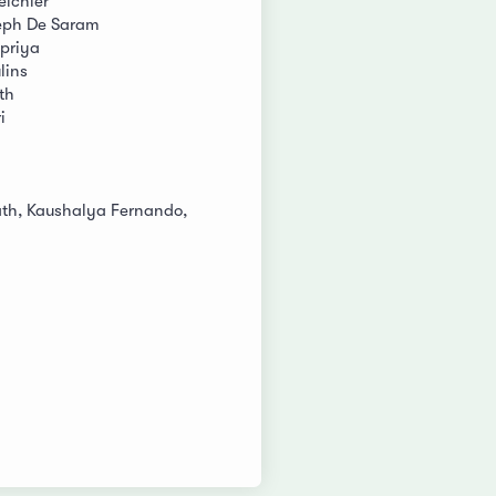
ichler
eph De Saram
priya
lins
th
i
th, Kaushalya Fernando,