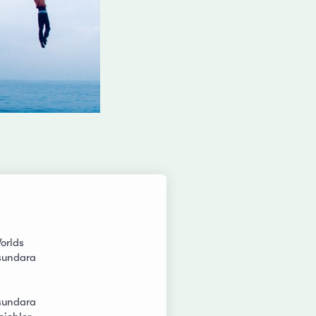
orlds
sundara
sundara