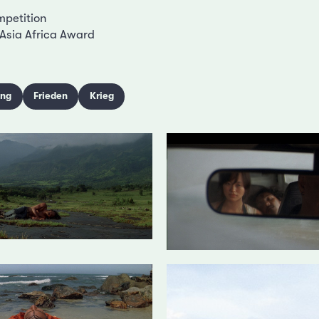
mpetition
Asia Africa Award
ing
Frieden
Krieg