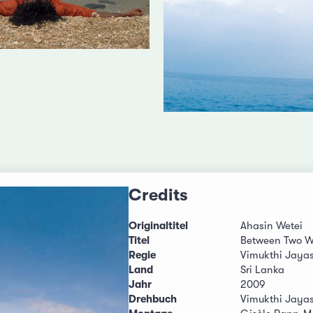
Credits
Originaltitel
Ahasin Wetei
Titel
Between Two W
Regie
Vimukthi Jaya
Land
Sri Lanka
Jahr
2009
Drehbuch
Vimukthi Jaya