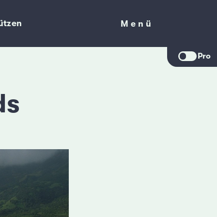
ützen
Menü
Menü
Pro
ds