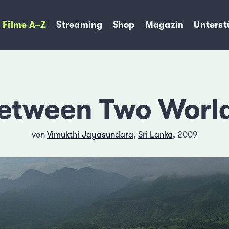
Filme A–Z
Streaming
Shop
Magazin
Unterst
etween Two Worl
von
Vimukthi Jayasundara
,
Sri Lanka
, 2009