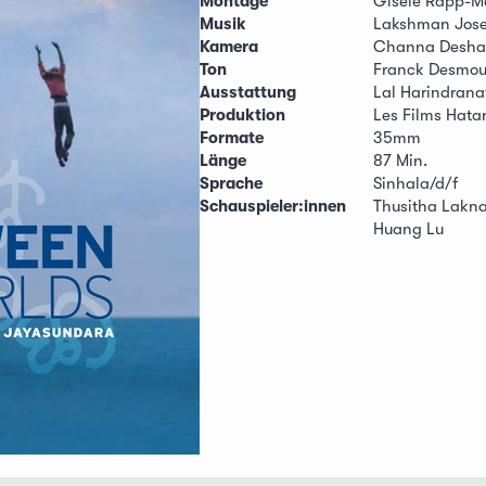
Montage
Gisèle Rapp-Me
Musik
Lakshman Jos
Kamera
Channa Desha
Ton
Franck Desmou
Ausstattung
Lal Harindrana
Produktion
Les Films Hatar
Formate
35mm
Länge
87 Min.
Sprache
Sinhala/d/f
Schauspieler:innen
Thusitha Lakna
Huang Lu