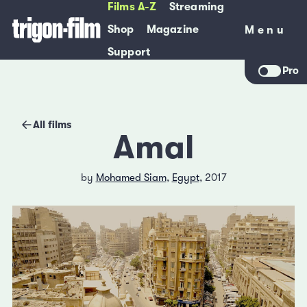
Films A-Z
Streaming
Shop
Magazine
Menu
Menu
Support
Pro
All films
Amal
by
Mohamed Siam
,
Egypt
, 2017