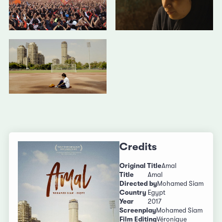
Credits
Original Title
Amal
Title
Amal
Directed by
Mohamed Siam
Country
Egypt
Year
2017
Screenplay
Mohamed Siam
Film Editing
Véronique