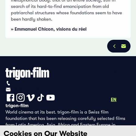
search of its hard-to-find emancipation from old
patriarchal structures whose foundations seem to have
been hardly shaken.
» Emmanuel Chicon, visions du réel
Privacy Policy
Imprint
+41 (0)56 430 12 30
info@trigon-film.org
DE
FR
EN
trigon-film
World cinema at its best. trigon-film is a Swiss film
foundation that has been releasing carefully selected films
from Latin America, Asia, Africa and Eastern Europe in
cinemas since 1988 and operates its own DVD edition and the
Cookies on Our Website