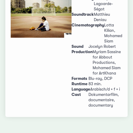
Lagoarde-
Ségot
Soundtrack
Matthieu
Deniau
Cinematography
Lotta
Kilian,
Mohamed
Siam
Sound
Jocelyn Robert
Production
Myriam Sassine
for Abbout
Productions,
Mohamed Siam
for ArtKhana
Formats
Blu-ray, DCP
Runtime
83 min.
Language
Arabisch/d + f + i
Cast
Dokumentarfilm,
documentaire,
documentary