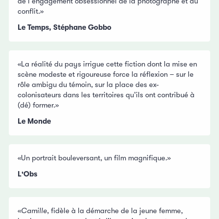
de l'engagement obsessionnel de la photographe et du
conflit.»
Le Temps, Stéphane Gobbo
«La réalité du pays irrigue cette fiction dont la mise en
scène modeste et rigoureuse force la réflexion – sur le
rôle ambigu du témoin, sur la place des ex-
colonisateurs dans les territoires qu’ils ont contribué à
(dé) former.»
Le Monde
«Un portrait bouleversant, un film magnifique.»
L'Obs
«
Camille
, fidèle à la démarche de la jeune femme,