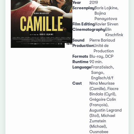
Year
2019
Screenplay
Boris Lojkine,
Bojina
Panayotova
Film Editing
Xavier Sirven
Cinematography
Elin
Kirschfink
Sound
Pierre Bariaud
Production
Unité de
Production
Formats
Blu-ray, DCP
Runtime
90 min.
Language
Französisch,
Sango,
Englisch/d/f
Cast
Nina Meurisse
(Camille), Fiacre
Bindala (Cyril),
Grégoire Colin
(François),
Augustin Legrand
(Stol), Michael
Zumstein
(Michael),
Ousnabee