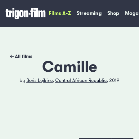
Films A-Z
Streaming
Shop
Maga
All films
Camille
by
Boris Lojkine
,
Central African Republic
, 2019