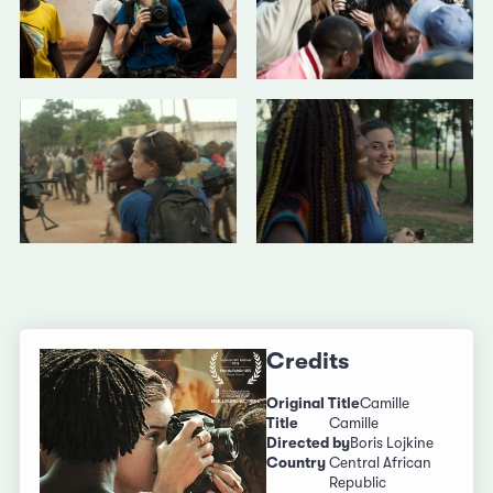
Credits
Original Title
Camille
Title
Camille
Directed by
Boris Lojkine
Country
Central African
Republic