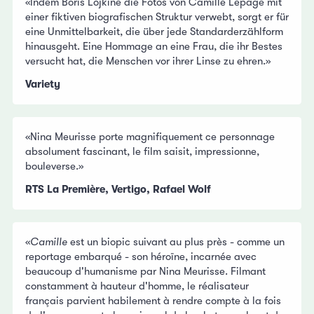
«Indem Boris Lojkine die Fotos von Camille Lepage mit
einer fiktiven biografischen Struktur verwebt, sorgt er für
eine Unmittelbarkeit, die über jede Standarderzählform
hinausgeht. Eine Hommage an eine Frau, die ihr Bestes
versucht hat, die Menschen vor ihrer Linse zu ehren.»
Variety
«Nina Meurisse porte magnifiquement ce personnage
absolument fascinant, le film saisit, impressionne,
bouleverse.»
RTS La Première, Vertigo, Rafael Wolf
«
Camille
est un biopic suivant au plus près - comme un
reportage embarqué - son héroïne, incarnée avec
beaucoup d'humanisme par Nina Meurisse. Filmant
constamment à hauteur d'homme, le réalisateur
français parvient habilement à rendre compte à la fois