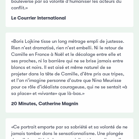
bouleverse par sa volonté d’humaniser les acteurs du
conflit.»
Le Courrier International
«Boris Lojkine tisse un long métrage empli de justesse.
Rien n'est dramatisé, rien n'est embelli. Ni le retour de
Camille en France à Noël et le décalage entre elle et
ses proches, ni la barrière qui ne se brise jamais entre
blancs et noirs. Il est aisé et même naturel de se
projeter dans la tête de Camille, d'être pris aux tripes,
et l'on n'imagine personne d'autre que Nina Meurisse
pour ce rôle d'idéaliste courageuse, qui ne se sentait «à
sa place» et «vivante» que là-bas.»
20 Minutes, Catherine Magnin
«
Ce portrait emporte par sa sobriété et sa volonté de ne
jamais tomber dans le sensationnalisme. Une plongée