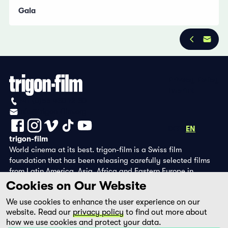
Gala
Privacy Policy
Imprint
+41 (0)56 430 12 30
info@trigon-film.org
DE
FR
EN
trigon-film
World cinema at its best. trigon-film is a Swiss film
foundation that has been releasing carefully selected films
from Latin America, Asia, Africa and Eastern Europe in
cinemas since 1988 and operates its own DVD edition and the
Cookies on Our Website
streaming platform filmingo.
We use cookies to enhance the user experience on our
website. Read our
privacy policy
to find out more about
how we use cookies and protect your data.