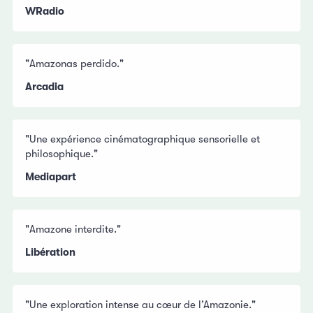
WRadio
"Amazonas perdido."
Arcadia
"Une expérience cinématographique sensorielle et
philosophique."
Mediapart
"Amazone interdite."
Libération
"Une explo­ra­tion intense au cœur de l’Ama­zo­nie."