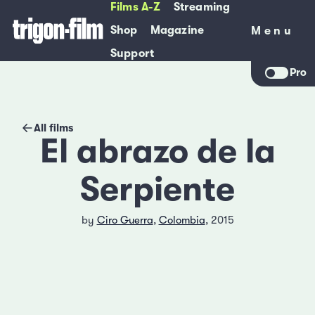
Films A-Z
Streaming
Shop
Magazine
Menu
Menu
Support
Pro
All films
El abrazo de la
Serpiente
by
Ciro Guerra
,
Colombia
, 2015