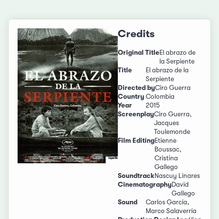
Credits
Original Title
El abrazo de
la Serpiente
Title
El abrazo de la
Serpiente
Directed by
Ciro Guerra
Country
Colombia
Year
2015
Screenplay
Ciro Guerra,
Jacques
Toulemonde
Film Editing
Etienne
Boussac,
Cristina
Gallego
Soundtrack
Nascuy Linares
Cinematography
David
Gallego
Sound
Carlos García,
Marco Salaverría