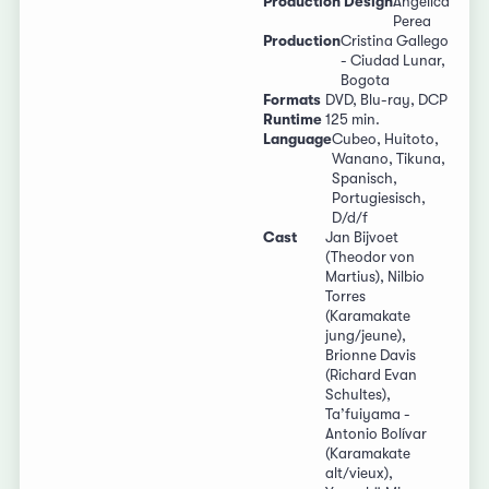
Production Design
Angélica
Perea
Production
Cristina Gallego
- Ciudad Lunar,
Bogota
Formats
DVD, Blu-ray, DCP
Runtime
125 min.
Language
Cubeo, Huitoto,
Wanano, Tikuna,
Spanisch,
Portugiesisch,
D/d/f
Cast
Jan Bijvoet
(Theodor von
Martius), Nilbio
Torres
(Karamakate
jung/jeune),
Brionne Davis
(Richard Evan
Schultes),
Ta’fuiyama -
Antonio Bolívar
(Karamakate
alt/vieux),