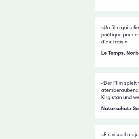
«Un film qui alli
poétique pour no
d'air frais.»
Le Temps, Norb
«Der Film spielt 
atemberaubende
Kirgistan und w
Naturschutz S
«Ein visuell maje