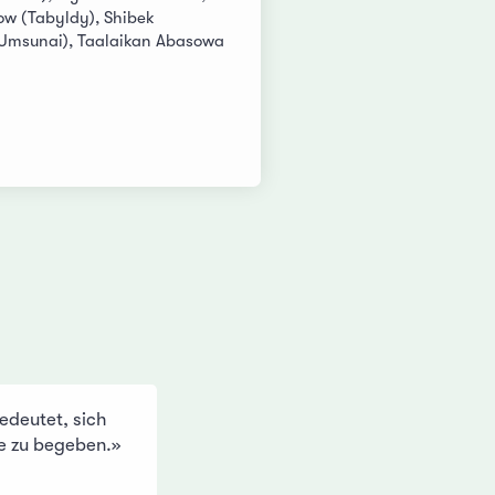
w (Tabyldy), Shibek
Umsunai), Taalaikan Abasowa
deutet, sich
se zu begeben.»