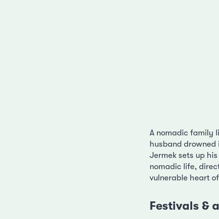
A nomadic family li
husband drowned in
Jermek sets up his
nomadic life, direc
vulnerable heart of
Festivals &