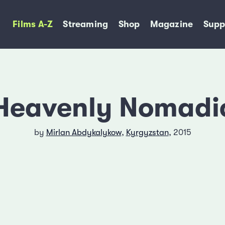
Films A-Z
Streaming
Shop
Magazine
Supp
Heavenly Nomadi
by
Mirlan Abdykalykow
,
Kyrgyzstan
, 2015