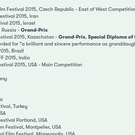
Film Festival 2015, Czech Republic - East of West Competitio
estival 2015, Iran
tival 2015, Israel
 Russia -
Grand-Prix
Festival 2015, Kazachstan -
Grand-Prix
,
Special Diploma of 
ed for "a brilliant and sincere performance as granddaug
015, Brazil
F 2015, India
estival 2015, USA - Main Competition
any
da
tival, Turkey
USA
Festival Portland, USA
m Festival, Montpelier, USA
nal Film Festival, Minneapolis, USA