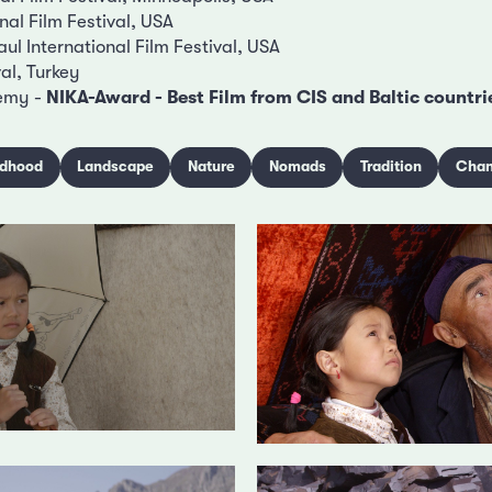
nal Film Festival, USA
aul International Film Festival, USA
val, Turkey
emy -
NIKA-Award - Best Film from CIS and Baltic countri
ldhood
Landscape
Nature
Nomads
Tradition
Cha