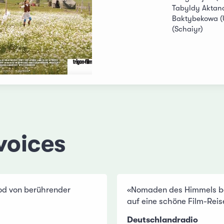
Tabyldy Aktano
Baktybekowa (
(Schaiyr)
voices
inod von berührender
«Nomaden des Himmels be
auf eine schöne Film-Rei
Deutschlandradio