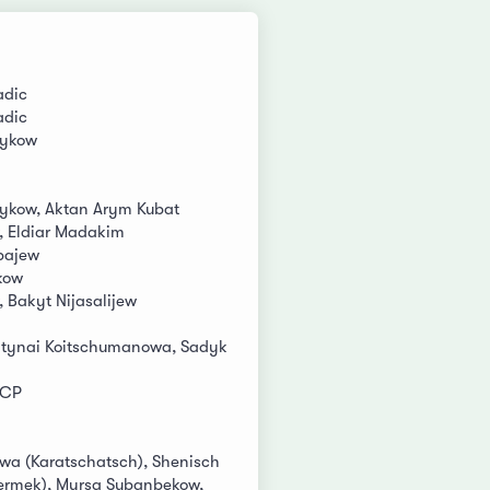
adic
adic
lykow
lykow, Aktan Arym Kubat
, Eldiar Madakim
bajew
kow
, Bakyt Nijasalijew
Altynai Koitschumanowa, Sadyk
DCP
wa (Karatschatsch), Shenisch
Jermek), Myrsa Subanbekow,