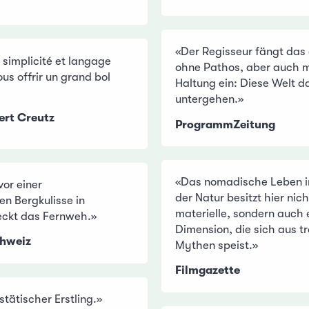
«Der Regisseur fängt das 
e simplicité et langage
ohne Pathos, aber auch mi
us offrir un grand bol
Haltung ein: Diese Welt da
untergehen.»
ert Creutz
ProgrammZeitung
«Das nomadische Leben i
vor einer
der Natur besitzt hier nich
n Bergkulisse in
materielle, sondern auch e
eckt das Fernweh.»
Dimension, die sich aus t
chweiz
Mythen speist.»
Filmgazette
stätischer Erstling.»