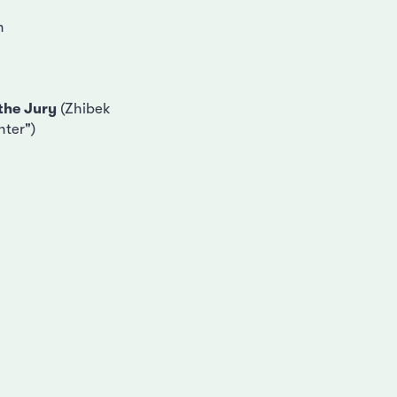
n
the Jury
(Zhibek
hter")