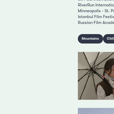
RiverRun Internatio
Minneapolis - St. P
Istanbul Film Festi
Russian Film Acad
Mountains
Chi