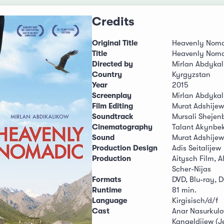
Credits
Original Title
Heavenly Nom
Title
Heavenly Nom
Directed by
Mirlan Abdyka
Country
Kyrgyzstan
Year
2015
Screenplay
Mirlan Abdyka
Film Editing
Murat Adshijew
Soundtrack
Mursali Shejen
Cinematography
Talant Akynbe
Sound
Murat Adshijew
Production Design
Adis Seitalijew
Production
Aitysch Film, 
Scher-Nijas
Formats
DVD, Blu-ray, 
Runtime
81 min.
Language
Kirgisisch/d/f
Cast
Anar Nasurkulo
Kangeldijew (