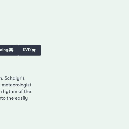
ming
DVD
n. Schaiyr's
s meteorologist
e rhythm of the
to the easily