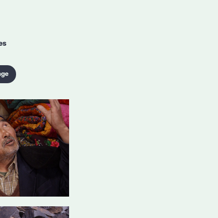
es
nge