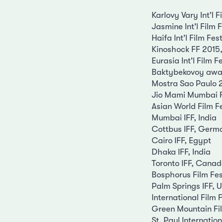
Karlovy Vary Int'l 
Jasmine Int'l Film F
Haifa Int'l Film Fes
Kinoshock FF 2015,
Eurasia Int'l Film 
Baktybekovoy award
Mostra Sao Paulo 2
Jio Mami Mumbai F
Asian World Film F
Mumbai IFF, India
Cottbus IFF, Germ
Cairo IFF, Egypt
Dhaka IFF, India
Toronto IFF, Cana
Bosphorus Film Fes
Palm Springs IFF, 
International Film 
Green Mountain Fil
St. Paul Internatio