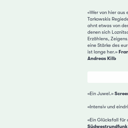
«Wer von hier aus e
Tarkowskis Regiede
ahnt etwas von d
denen sich Loznits
Erzählens, Zeigen
eine Stärke des eu
ist lange her.»
Fran
Andreas Kilb
«Ein Juwel.»
Scree
«Intensiv und eindr
«Ein Glücksfall für
Südwestrundfunk,