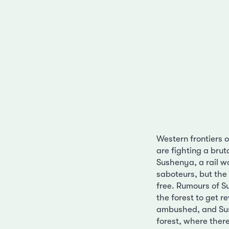
Western frontiers 
are fighting a brut
Sushenya, a rail wo
saboteurs, but the
free. Rumours of S
the forest to get r
ambushed, and Sus
forest, where ther