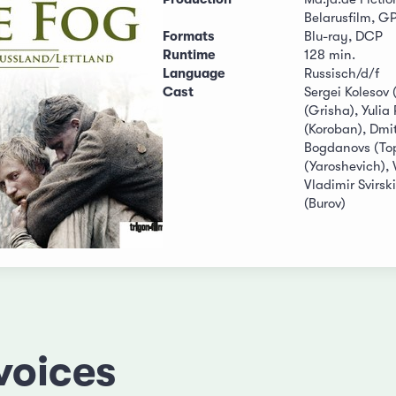
Belarusfilm, 
Formats
Blu-ray, DCP
Runtime
128 min.
Language
Russisch/d/f
Cast
Sergei Kolesov 
(Grisha), Yulia 
(Koroban), Dmit
Bogdanovs (Top
(Yaroshevich), 
Vladimir Svirsk
(Burov)
voices