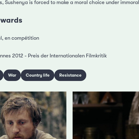
, Sushenya is forced to make a moral choice under immora
 awards
l, en compétition
es 2012 - Preis der Internationalen Filmkritik
War
Country life
Resistance