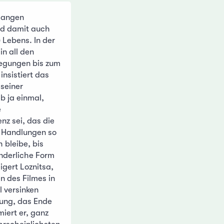
 langen
nd damit auch
 Lebens. In der
n all den
wegungen bis zum
insistiert das
 seiner
eb ja einmal,
e
nz sei, das die
 Handlungen so
 bleibe, bis
änderliche Form
gert Loznitsa,
n des Filmes in
 versinken
rung, das Ende
miert er, ganz