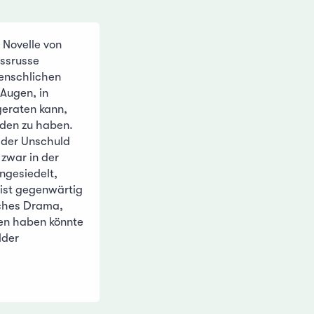
r Novelle von
issrusse
enschlichen
 Augen, in
geraten kann,
aden zu haben.
n der Unschuld
 zwar in der
ngesiedelt,
 ist gegenwärtig
isches Drama,
ben haben könnte
lder