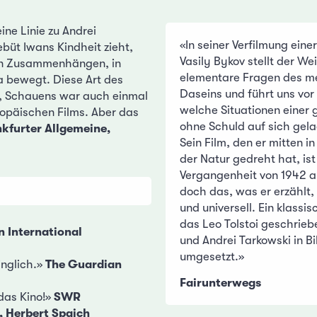
ine Linie zu Andrei
«In seiner Verfilmung eine
büt Iwans Kindheit zieht,
Vasily Bykov stellt der We
en Zusammenhängen, in
elementare Fragen des m
a bewegt. Diese Art des
Daseins und führt uns vor
s, Schauens war auch einmal
welche Situationen einer 
ropäischen Films. Aber das
ohne Schuld auf sich gel
kfurter Allgemeine,
Sein Film, den er mitten i
der Natur gedreht hat, ist
Vergangenheit von 1942 a
doch das, was er erzählt,
und universell. Ein klass
das Leo Tolstoi geschrie
n International
und Andrei Tarkowski in Bi
umgesetzt.»
inglich.»
The Guardian
Fairunterwegs
 das Kino!»
SWR
 Herbert Spaich