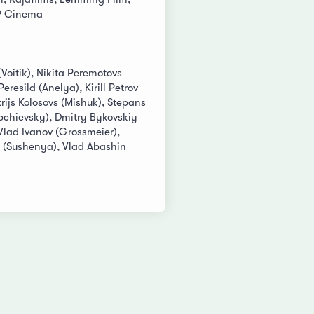
GP Cinema
(Voitik), Nikita Peremotovs
Peresild (Anelya), Kirill Petrov
rijs Kolosovs (Mishuk), Stepans
chievsky), Dmitry Bykovskiy
Vlad Ivanov (Grossmeier),
i (Sushenya), Vlad Abashin