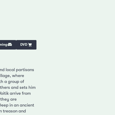
ming
DVD
nd local partisans
illage, where
th a group of
others and sets him
itik arrive from
 they are
eep in an ancient
en treason and