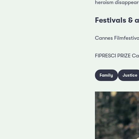
heroism disappears
Festivals &
Cannes Filmfestiva
FIPRESCI PRIZE Cann
Family
Justice