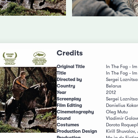
Credits
Original Title
In The Fog - Im
Title
In The Fog - Im
Directed by
Sergei Loznitsa
Country
Belarus
Year
2012
Screenplay
Sergei Loznitsa,
Film Editing
Danielius Koka
Cinematography
Oleg Mutu
Sound
Vladimir Golov
Costumes
Dorota Roquep
Production Design
Kirill Shuvalov,
Production
Ma.ja.de Fictio