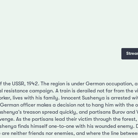
Strea
of the USSR, 1942. The region is under German occupation, a
al resistance campaign. A train is derailed not far from the v
rker, lives with his family. Innocent Sushenya is arrested wi
 German officer makes a decision not to hang him with the 
ushenya’s treason spread quickly, and partisans Burov and Vo
evenge. As the partisans lead their victim through the forest,
henya finds himself one-to-one with his wounded enemy. D
e are neither friends nor enemies, and where the line betwe