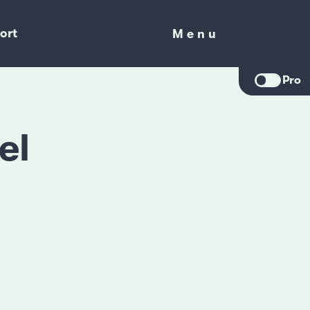
ort
Menu
Menu
Pro
el