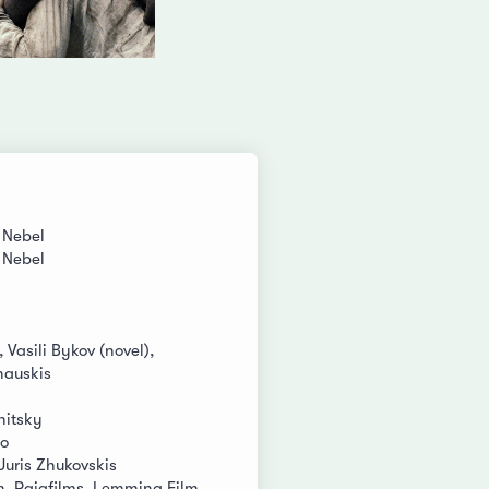
 Nebel
 Nebel
 Vasili Bykov (novel),
nauskis
nitsky
lo
 Juris Zhukovskis
n, Rajafilms, Lemming Film,