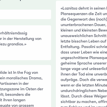
«Loznitsa dehnt in seinen
Plansequenzen die Zeit u
die Gegenwart des (noch)
ununterbrochenen Dauer, i
kleinen und kleinsten Be
verhältnismässig
unausweichlichen Schnitt 
ür in der Herstellung von
letzte bisschen Leben auf
ezu grandios.»
Entfaltung. Pasolini schri
dass unser Leben wie ein
ungeschnittene Planseque
geheime Sprache unserer
lange vage und unleserlich
ide ist In the Fog von
ihnen der Tod eine unver
, ein moralisches Drama,
aufpräge. Doch die verwei
artisanen in der
wenn er die letzten Minute
tzungszone im Osten der
undurchdringlichem Nebel
lt; besonders die
lässt. Durch diese Weige
t ihren langen
sichtbar zu machen, affir
zeugte von grossem