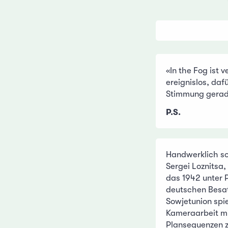
«In the Fog ist 
ereignislos, daf
Stimmung gerad
P.S.
Handwerklich sol
Sergei Loznitsa
das 1942 unter P
deutschen Besa
Sowjetunion spie
Kameraarbeit mi
Plansequenzen 