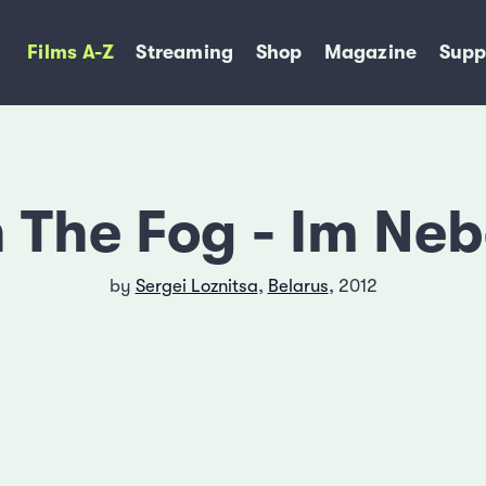
Films A-Z
Streaming
Shop
Magazine
Supp
n The Fog - Im Neb
by
Sergei Loznitsa
,
Belarus
, 2012