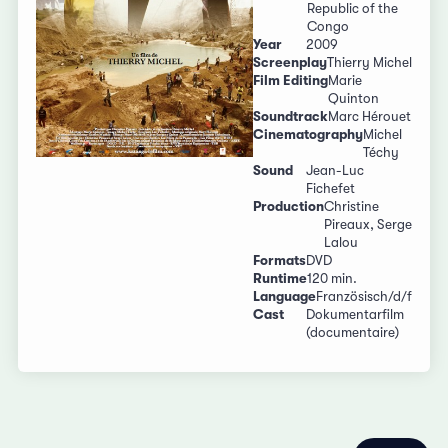
Republic of the
Congo
Year
2009
Screenplay
Thierry Michel
Film Editing
Marie
Quinton
Soundtrack
Marc Hérouet
Cinematography
Michel
Téchy
Sound
Jean-Luc
Fichefet
Production
Christine
Pireaux, Serge
Lalou
Formats
DVD
Runtime
120 min.
Language
Französisch/d/f
Cast
Dokumentarfilm
(documentaire)