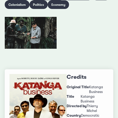
Colonialism
Politics
Economy
Credits
Original Title
Katanga
Business
Title
Katanga
Business
Directed by
Thierry
Michel
Country
Democratic