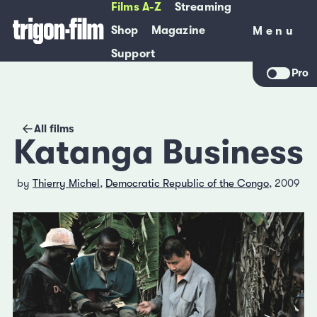
Films A-Z
Streaming
Shop
Magazine
Menu
Menu
Support
Pro
All films
Katanga Business
by
Thierry Michel
,
Democratic Republic of the Congo
, 2009