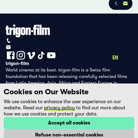
Privacy Policy
Imprint
+41 (0)56 430 12 30
info@trigon-film.org
DE
FR
EN
trigon-film
World cinema at its best. trigon-film is a Swiss film
foundation that has been releasing carefully selected films
from Latin America, Asia, Africa and Eastern Europe in
cinemas since 1988 and operates its own DVD edition and the
Cookies on Our Website
streaming platform filmingo.
We use cookies to enhance the user experience on our
website. Read our
privacy policy
to find out more about
how we use cookies and protect your data.
Accept all cookies
Refuse non-essential cookies