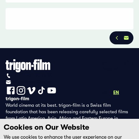
Privacy Policy
Imprint
+41 (0)56 430 12 30
info@trigon-film.org
DE
FR
EN
trigon-film
World cinema at its best. trigon-film is a Swiss film
foundation that has been releasing carefully selected films
from Latin America, Asia, Africa and Eastern Europe in
cinemas since 1988 and operates its own DVD edition and the
Cookies on Our Website
streaming platform filmingo.
We use cookies to enhance the user experience on our