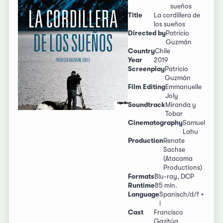
sueños
Title
La cordillera de
los sueños
Directed by
Patricio
Guzmán
Country
Chile
Year
2019
Screenplay
Patricio
Guzmán
Film Editing
Emmanuelle
Joly
Soundtrack
Miranda y
Tobar
Cinematography
Samuel
Lahu
Production
Renate
Sachse
(Atacama
Productions)
Formats
Blu-ray, DCP
Runtime
85 min.
Language
Spanisch/d/f +
i
Cast
Francisco
Gazitúa