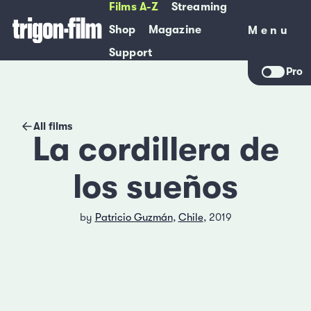
Films A-Z
Streaming
Shop
Magazine
Menu
Menu
Support
Pro
All films
La cordillera de
los sueños
by
Patricio Guzmán
,
Chile
, 2019