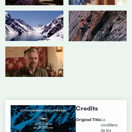
Credits
Original Title
La
cordillera
de los