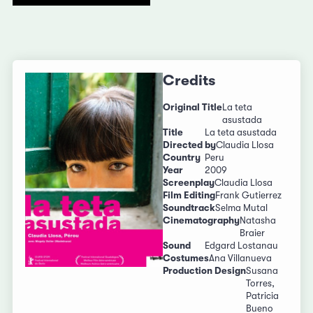
Credits
Original Title
La teta
asustada
Title
La teta asustada
Directed by
Claudia Llosa
Country
Peru
Year
2009
Screenplay
Claudia Llosa
Film Editing
Frank Gutierrez
Soundtrack
Selma Mutal
Cinematography
Natasha
Braier
Sound
Edgard Lostanau
Costumes
Ana Villanueva
Production Design
Susana
Torres,
Patricia
Bueno