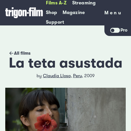
Films A-Z
Streaming
Shop
Magazine
Menu
Menu
Support
Pro
All films
La teta asustada
by
Claudia Llosa
,
Peru
, 2009