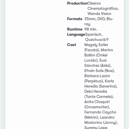
Production
Oberon
Cinematográfica,
Wanda Vision
Formats
35mm, DVD, Blu-
ray
Runtime
98 min.
Language
Spanisch,
Quechua/d/f
Cast
Magaly Solier
(Fausta), Marino
Ballón (Onkel
Lucido), Susi
Sánchez (Aida),
Efraín Solís (Noe),
Bárbara Lazón
(Perpétua), Karla
Heredia (Severina),
Delci Heredia
(Tante Carmela),
Anita Chaquiri
(Grossmutter),
Fernando Caycho
(Melvin), Leandro
Mostorino (Jonny),
Summy Lapa