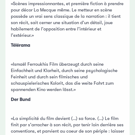
«Scènes impressionnantes, et première fiction à prendre
pour décor La Mecque même. Le metteur en scène
possède un vrai sens classique de la narration : il tient
son récit, sait cerner une situation d'un détail, joue
habilement de l'opposition entre l'intérieur et
l'extérieur.»
Télérama
«Ismaël Ferroukhis Film überzeugt durch seine
Einfachheit und Klarheit, durch seine psychologische
Feinheit und durch sein filmisches und
schauspielerisches Kolorit, das die weite Fahrt zum
spannenden Kino werden lässt.»
Der Bund
«La simplicité du film devient (...) sa force. (...) Le film
finit par s'arracher à son récit, par tenir loin derrière ses
conventions, et parvient au coeur de son périple : laisser