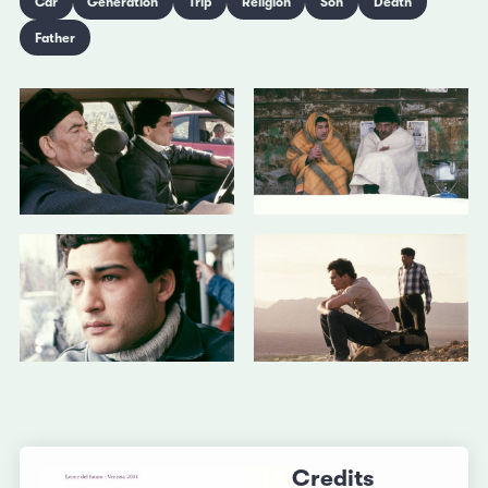
Car
Generation
Trip
Religion
Son
Death
Father
Credits