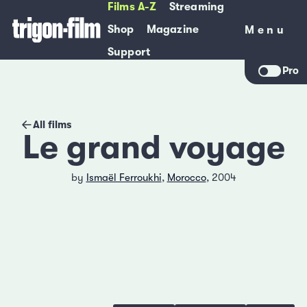
Films A-Z
Streaming
Shop
Magazine
Menu
Menu
Support
Pro
All films
Le grand voyage
by
Ismaël Ferroukhi
,
Morocco
, 2004