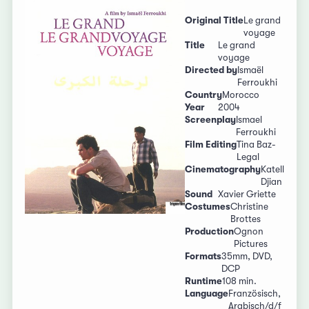
Original Title
Le grand
voyage
Title
Le grand
voyage
Directed by
Ismaël
Ferroukhi
Country
Morocco
Year
2004
Screenplay
Ismael
Ferroukhi
Film Editing
Tina Baz-
Legal
Cinematography
Katell
Djian
Sound
Xavier Griette
Costumes
Christine
Brottes
Production
Ognon
Pictures
Formats
35mm, DVD,
DCP
Runtime
108 min.
Language
Französisch,
Arabisch/d/f