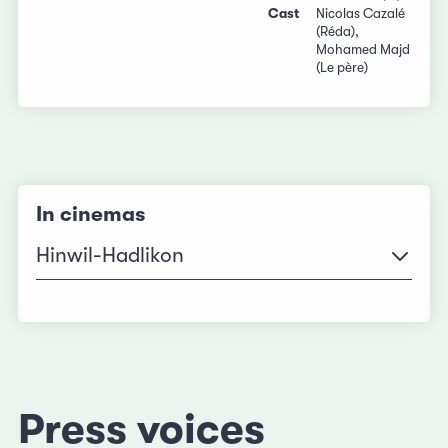
Cast
Nicolas Cazalé
(Réda),
Mohamed Majd
(Le père)
In cinemas
Hinwil-Hadlikon
Press voices