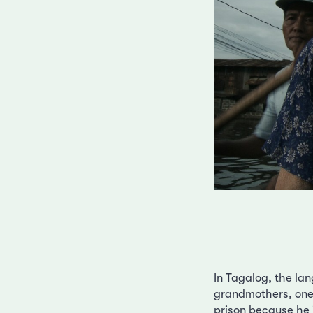
In Tagalog, the la
grandmothers, one 
prison because he 