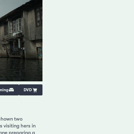
ming
DVD
 shown two
visiting hers in
 one preparing a