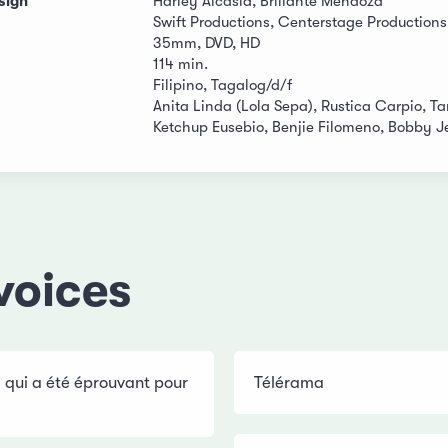
sign
Harley Alcasid, Brillante Mendoza
Swift Productions, Centerstage Productions
35mm, DVD, HD
114 min.
Filipino, Tagalog/d/f
Anita Linda (Lola Sepa), Rustica Carpio, T
Ketchup Eusebio, Benjie Filomeno, Bobby 
voices
 qui a été éprouvant pour
Télérama