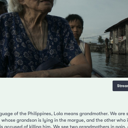
Strea
nguage of the Philippines, Lola means grandmother. We are
whose grandson is lying in the morgue, and the other who is 
is accused of killing him. We see two grandmothers in pain,