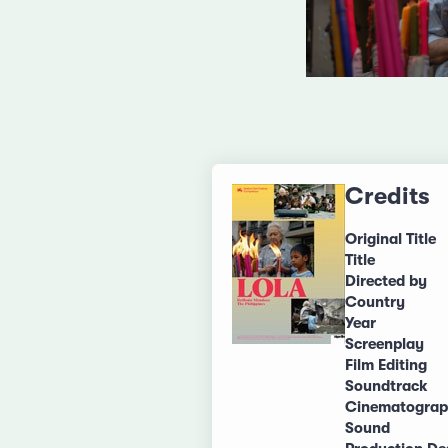
Credits
Original Title
Title
Directed by
Country
Year
Screenplay
Film Editing
Soundtrack
Cinematogra
Sound