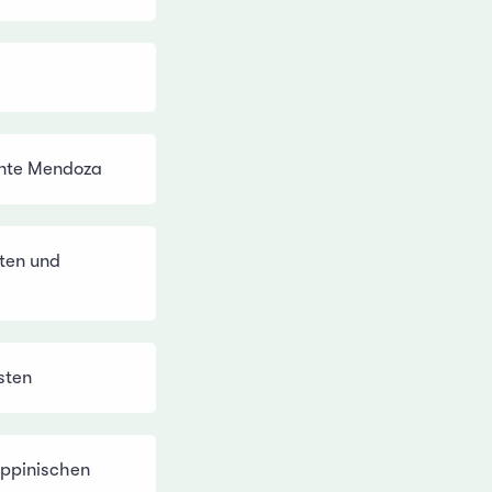
ante Mendoza
sten und
sten
ippinischen