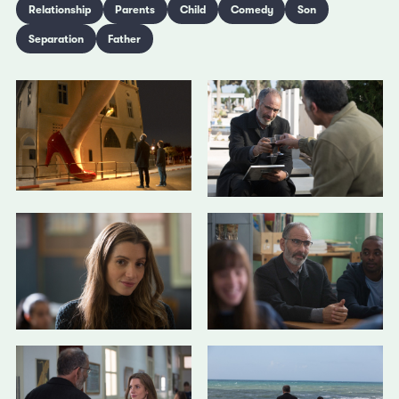
Relationship
Parents
Child
Comedy
Son
Separation
Father