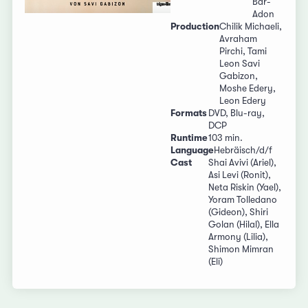
Bar-
Adon
Production
Chilik Michaeli,
Avraham
Pirchi, Tami
Leon Savi
Gabizon,
Moshe Edery,
Leon Edery
Formats
DVD, Blu-ray,
DCP
Runtime
103 min.
Language
Hebräisch/d/f
Cast
Shai Avivi (Ariel),
Asi Levi (Ronit),
Neta Riskin (Yael),
Yoram Tolledano
(Gideon), Shiri
Golan (Hilal), Ella
Armony (Lilia),
Shimon Mimran
(Eli)