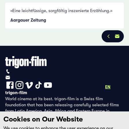
«Eine leichtfüssige, sorgfältig inszenierte Erzählung.»
Aargauer Zeitung
Privacy Policy
Imprint
+41 (0)56 430 12 30
info@trigon-film.org
DE
FR
EN
trigon-film
World cinema at its best. trigon-film is a Swiss film
foundation that has been releasing carefully selected films
from Latin America, Asia, Africa and Eastern Europe in
cinemas since 1988 and operates its own DVD edition and the
Cookies on Our Website
streaming platform filmingo.
We use cookies to enhance the user experience on our