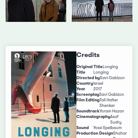
Credits
Original Title
Longing
Title
Longing
Directed by
Savi Gabizon
Country
Israel
Year
2017
Screenplay
Savi Gabizon
Film Editing
Tali Halter
Shenkar
Soundtrack
Yoram Hazan
Cinematography
Asaf
Sudry
Sound
Yossi Epelbaum
Production Design
Shahar