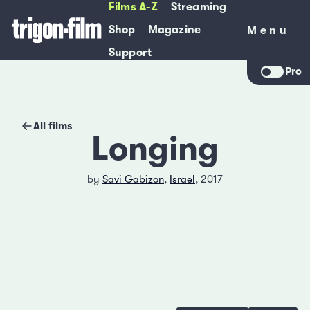
Films A-Z
Streaming
Shop
Magazine
Menu
Menu
Support
Pro
All films
Longing
by
Savi Gabizon
,
Israel
, 2017