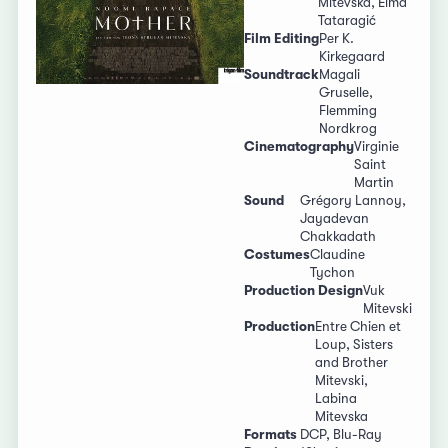
Mitevska, Elma
Tataragić
Film Editing
Per K.
Kirkegaard
Soundtrack
Magali
Gruselle,
Flemming
Nordkrog
Cinematography
Virginie
Saint
Martin
Sound
Grégory Lannoy,
Jayadevan
Chakkadath
Costumes
Claudine
Tychon
Production Design
Vuk
Mitevski
Production
Entre Chien et
Loup, Sisters
and Brother
Mitevski,
Labina
Mitevska
Formats
DCP, Blu-Ray