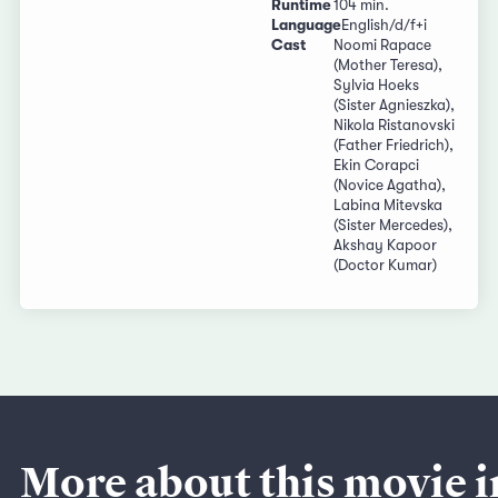
Runtime
104 min.
Language
English/d/f+i
Cast
Noomi Rapace
(Mother Teresa),
Sylvia Hoeks
(Sister Agnieszka),
Nikola Ristanovski
(Father Friedrich),
Ekin Corapci
(Novice Agatha),
Labina Mitevska
(Sister Mercedes),
Akshay Kapoor
(Doctor Kumar)
More about this movie i