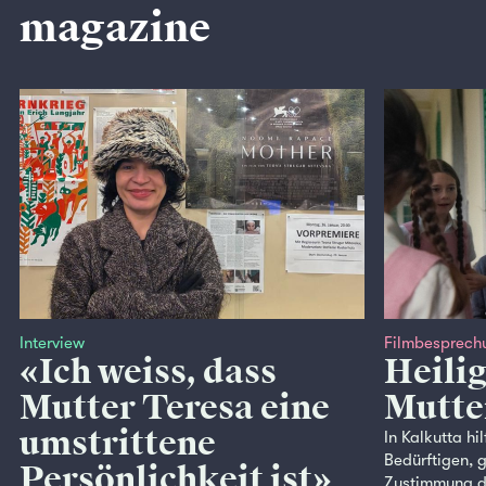
magazine
Interview
Filmbesprech
«Ich weiss, dass
Heilig
Mutter Teresa eine
Mutte
umstrittene
In Kalkutta hi
Bedürftigen, g
Persönlichkeit ist»
Zustimmung de