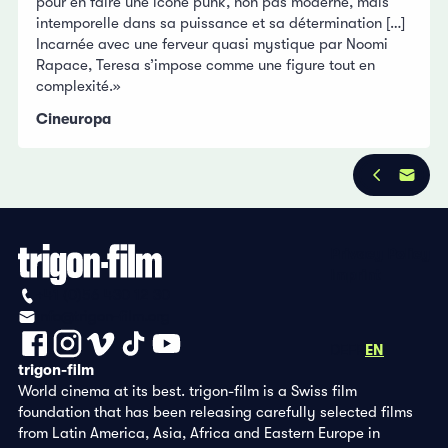
pour en faire une icône punk, non pas moderne, mais
intemporelle dans sa puissance et sa détermination […]
Incarnée avec une ferveur quasi mystique par Noomi
Rapace, Teresa s’impose comme une figure tout en
complexité.»
Cineuropa
Privacy Policy
Imprint
+41 (0)56 430 12 30
info@trigon-film.org
DE
FR
EN
trigon-film
World cinema at its best. trigon-film is a Swiss film
foundation that has been releasing carefully selected films
from Latin America, Asia, Africa and Eastern Europe in