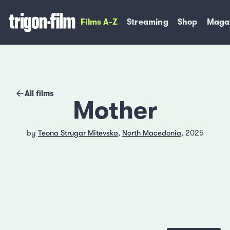
Films A-Z
Streaming
Shop
Maga
All films
Mother
by
Teona Strugar Mitevska
,
North Macedonia
, 2025