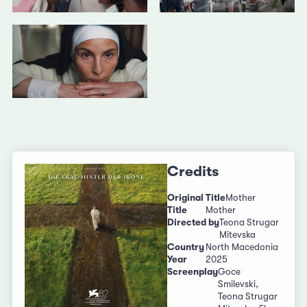
Credits
Original Title
Mother
Title
Mother
Directed by
Teona Strugar
Mitevska
Country
North Macedonia
Year
2025
Screenplay
Goce
Smilevski,
Teona Strugar