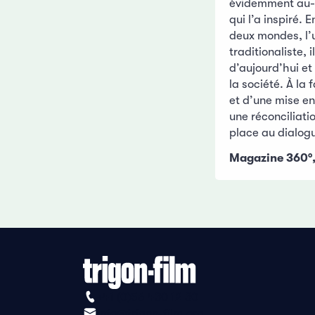
évidemment au-de
qui l’a inspiré. 
deux mondes, l’u
traditionaliste, i
d’aujourd’hui et
la société. À la 
et d’une mise en
une réconciliati
place au dialog
Magazine 360°
+41 (0)56 430 12 30
info@trigon-film.org