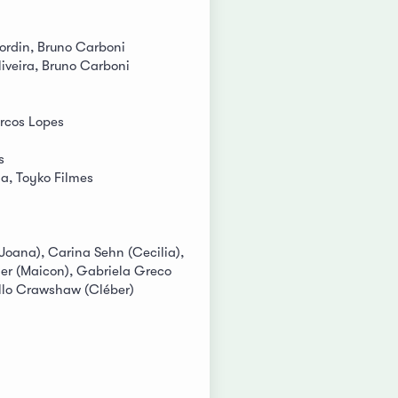
Bordin, Bruno Carboni
veira, Bruno Carboni
arcos Lopes
s
a, Toyko Filmes
Joana), Carina Sehn (Cecilia),
ier (Maicon), Gabriela Greco
ello Crawshaw (Cléber)