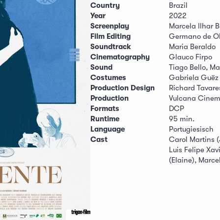
Country
Brazil
Year
2022
Screenplay
Marcela Ilhar 
Film Editing
Germano de Oli
Soundtrack
Maria Beraldo
Cinematography
Glauco Firpo
Sound
Tiago Bello, M
Costumes
Gabriela Guëz
Production Design
Richard Tavare
Production
Vulcana Cinem
Formats
DCP
Runtime
95 min.
Language
Portugiesisch
Cast
Carol Martins (
Luis Felipe Xav
(Elaine), Marc