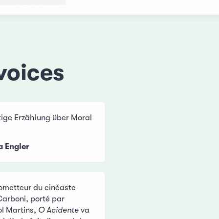
voices
tige Erzählung über Moral
 Engler
rometteur du cinéaste
Carboni, porté par
ol Martins,
O Acidente
va