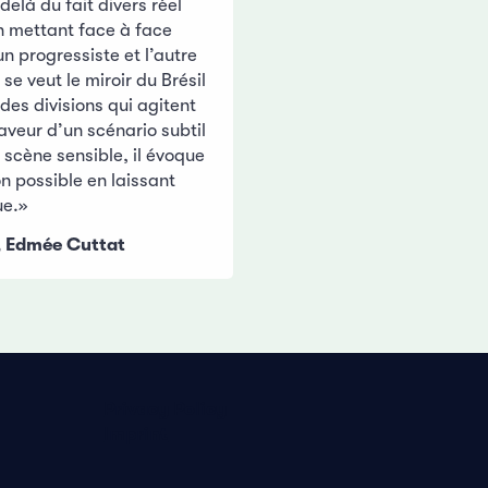
là du fait divers réel
En mettant face à face
n progressiste et l’autre
l se veut le miroir du Brésil
 des divisions qui agitent
faveur d’un scénario subtil
 scène sensible, il évoque
on possible en laissant
ue.»
, Edmée Cuttat
Privacy Policy
Imprint