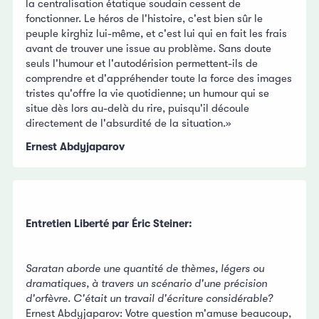
la centralisation étatique soudain cessent de
fonctionner. Le héros de l'histoire, c'est bien sûr le
peuple kirghiz lui-même, et c'est lui qui en fait les frais
avant de trouver une issue au problème. Sans doute
seuls l'humour et l'autodérision permettent-ils de
comprendre et d'appréhender toute la force des images
tristes qu'offre la vie quotidienne; un humour qui se
situe dès lors au-delà du rire, puisqu'il découle
directement de l'absurdité de la situation.»
Ernest Abdyjaparov
Entretien Liberté par Éric Steiner:
Saratan aborde une quantité de thèmes, légers ou
dramatiques, à travers un scénario d'une précision
d'orfèvre. C'était un travail d'écriture considérable?
Ernest Abdyjaparov: Votre question m'amuse beaucoup,