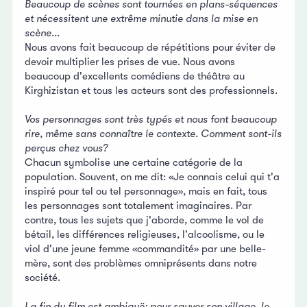
Beaucoup de scènes sont tournées en plans-séquences
et nécessitent une extrême minutie dans la mise en
scène...
Nous avons fait beaucoup de répétitions pour éviter de
devoir multiplier les prises de vue. Nous avons
beaucoup d'excellents comédiens de théâtre au
Kirghizistan et tous les acteurs sont des professionnels.
Vos personnages sont très typés et nous font beaucoup
rire, même sans connaître le contexte. Comment sont-ils
perçus chez vous?
Chacun symbolise une certaine catégorie de la
population. Souvent, on me dit: «Je connais celui qui t'a
inspiré pour tel ou tel personnage», mais en fait, tous
les personnages sont totalement imaginaires. Par
contre, tous les sujets que j'aborde, comme le vol de
bétail, les différences religieuses, l'alcoolisme, ou le
viol d'une jeune femme «commandité» par une belle-
mère, sont des problèmes omniprésents dans notre
société.
La fin du film est ambiguë: pour sauver son village, le