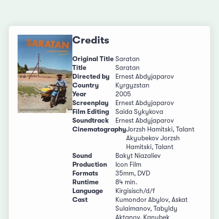
Credits
Original Title
Saratan
Title
Saratan
Directed by
Ernest Abdyjaparov
Country
Kyrgyzstan
Year
2005
Screenplay
Ernest Abdyjaparov
Film Editing
Saida Sykykova
Soundtrack
Ernest Abdyjaparov
Cinematography
Jorzsh Hamitski, Talant
Akyubekov Jorzsh
Hamitski, Talant
Sound
Bakyt Niazaliev
Production
Icon Film
Formats
35mm, DVD
Runtime
84 min.
Language
Kirgisisch/d/f
Cast
Kumondor Abylov, Askat
Sulaimanov, Tabyldy
Aktanov, Kanybek