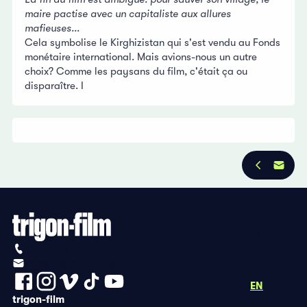
maire pactise avec un capitaliste aux allures
mafieuses...
Cela symbolise le Kirghizistan qui s'est vendu au Fonds
monétaire international. Mais avions-nous un autre
choix? Comme les paysans du film, c'était ça ou
disparaître. I
Privacy Policy
Imprint
+41 (0)56 430 12 30
info@trigon-film.org
DE
FR
EN
trigon-film