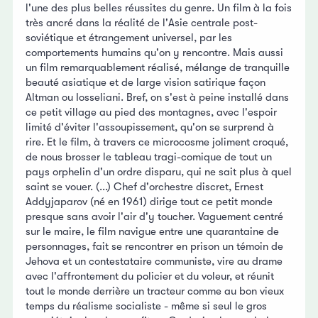
l'une des plus belles réussites du genre. Un film à la fois
très ancré dans la réalité de l'Asie centrale post-
soviétique et étrangement universel, par les
comportements humains qu'on y rencontre. Mais aussi
un film remarquablement réalisé, mélange de tranquille
beauté asiatique et de large vision satirique façon
Altman ou Iosseliani. Bref, on s'est à peine installé dans
ce petit village au pied des montagnes, avec l'espoir
limité d'éviter l'assoupissement, qu'on se surprend à
rire. Et le film, à travers ce microcosme joliment croqué,
de nous brosser le tableau tragi-comique de tout un
pays orphelin d'un ordre disparu, qui ne sait plus à quel
saint se vouer. (...) Chef d'orchestre discret, Ernest
Addyjaparov (né en 1961) dirige tout ce petit monde
presque sans avoir l'air d'y toucher. Vaguement centré
sur le maire, le film navigue entre une quarantaine de
personnages, fait se rencontrer en prison un témoin de
Jehova et un contestataire communiste, vire au drame
avec l'affrontement du policier et du voleur, et réunit
tout le monde derrière un tracteur comme au bon vieux
temps du réalisme socialiste - même si seul le gros