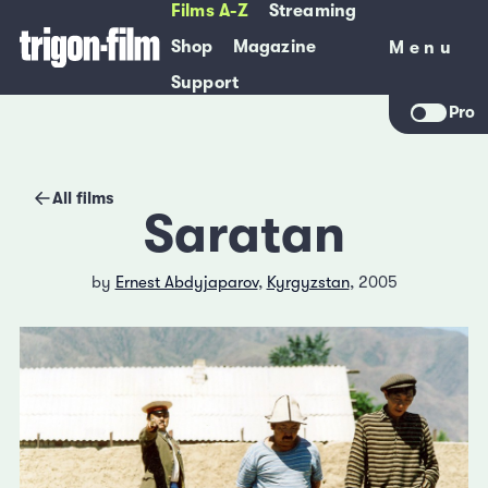
Films A-Z
Streaming
Shop
Magazine
Menu
Menu
Support
Pro
All films
Saratan
by
Ernest Abdyjaparov
,
Kyrgyzstan
, 2005