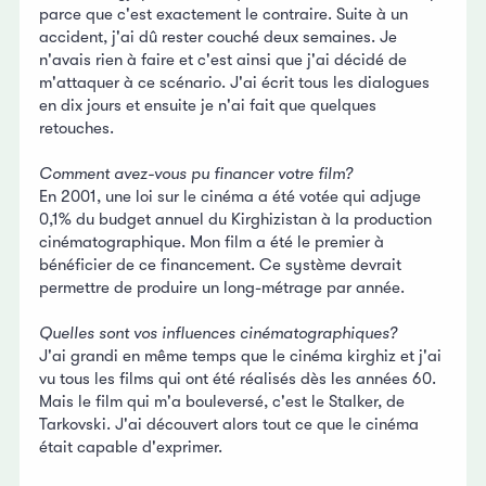
parce que c'est exactement le contraire. Suite à un
accident, j'ai dû rester couché deux semaines. Je
n'avais rien à faire et c'est ainsi que j'ai décidé de
m'attaquer à ce scénario. J'ai écrit tous les dialogues
en dix jours et ensuite je n'ai fait que quelques
retouches.
Comment avez-vous pu financer votre film?
En 2001, une loi sur le cinéma a été votée qui adjuge
0,1% du budget annuel du Kirghizistan à la production
cinématographique. Mon film a été le premier à
bénéficier de ce financement. Ce système devrait
permettre de produire un long-métrage par année.
Quelles sont vos influences cinématographiques?
J'ai grandi en même temps que le cinéma kirghiz et j'ai
vu tous les films qui ont été réalisés dès les années 60.
Mais le film qui m'a bouleversé, c'est le Stalker, de
Tarkovski. J'ai découvert alors tout ce que le cinéma
était capable d'exprimer.