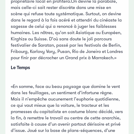
propriétaire local en profitera.On devine la parabole,
mais celle-ci sait rester discrète dans une mise en
scène qui refuse toute systématique. Surtout, on devine
dans le regard à la fois acéré et attendri du cinéaste la
sagesse de celui qui a renoncé à juger les faiblesses
humaines. Les nôtres, qu'on soit Asiatique ou Européen,
Kirghize ou Suisse. D'où sans doute le joli parcours
festivalier de Saratan, passé par les festivals de Berlin,
Fribourg, Karlovy Vary, Pusan, Rio de Janeiro et Londres
pour finir par décrocher un Grand prix à Marrakech.»
Le Temps
«En somme, face au beau paysage que domine le vent
dans les feuillages, un sentiment d'infortune règne.
Mais il n'empêche aucunement l'euphorie quotidienne,
ce qui vaut mieux que la voiture, le tracteur et les
promesses du capitaliste en costume blanc décidé, vers
la fin, à remettre le travail au centre de cette anarchie,
satisfaite à cause d'un avenir partout dérisoire et privé
d'issue. Joué sur la base de plans-séquences, d'une