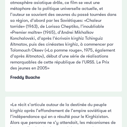
atmosphère asiatique drôle, ce film se veut une
métaphore de la politique universelle actuelle, et
l'auteur se souvient des oeuvres du passé tournées dans
sa région, d'abord par les Soviétiques: «Chaleur
torride» (1963), de Larissa Cheptiko, l'inoubliable
«Premier maître» (1965), d'Andrei Mikhalkov
Konchalovski, d'après l'écrivain kirghiz Tchinguiz
Aïtmatov, puis des cinéastes kirghiz, à commencer par
Tolomouch Okeev («La pomme rouge», 1975, également
d'après Aïtmatov), début d'une série de réalisations
remarquables de cette république de l'URSS. Le Prix
des jeunes en 2005»
Freddy Buache
«Le récit s'articule autour de la destinée du peuple
kirghiz après l'effondrement de l'empire soviétique et
l'indépendance qui en a résulté pour le Kirghizistan.
Alors que personne ne s'y attendait, les mécanismes de