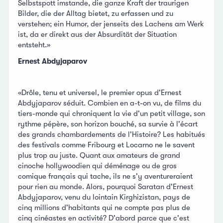
Selbstspott imstande, die ganze Kraft der traurigen
Bilder, die der Alltag bietet, zu erfassen und zu
verstehen; ein Humor, der jenseits des Lachens am Werk
ist, da er direkt aus der Absurdität der Situation
entsteht.»
Ernest Abdyjaparov
«Drôle, tenu et universel, le premier opus d'Ernest
Abdyjaparov séduit. Combien en a-t-on vu, de films du
tiers-monde qui chroniquent la vie d'un petit village, son
rythme pépère, son horizon bouché, sa survie à l'écart
des grands chambardements de l'Histoire? Les habitués
des festivals comme Fribourg et Locarno ne le savent
plus trop au juste. Quant aux amateurs de grand
cinoche hollywoodien qui déménage ou de gros
comique français qui tache, ils ne s'y aventureraient
pour rien au monde. Alors, pourquoi Saratan d'Ernest
Abdyjaparov, venu du lointain Kirghizistan, pays de
cinq millions d'habitants qui ne compte pas plus de
cinq cinéastes en activité? D'abord parce que c'est