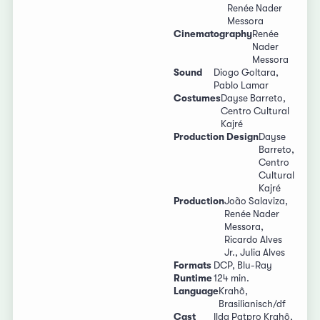
Renée Nader
Messora
Cinematography
Renée
Nader
Messora
Sound
Diogo Goltara,
Pablo Lamar
Costumes
Dayse Barreto,
Centro Cultural
Kajré
Production Design
Dayse
Barreto,
Centro
Cultural
Kajré
Production
João Salaviza,
Renée Nader
Messora,
Ricardo Alves
Jr., Julia Alves
Formats
DCP, Blu-Ray
Runtime
124 min.
Language
Krahô,
Brasilianisch/df
Cast
Ilda Patpro Krahô,