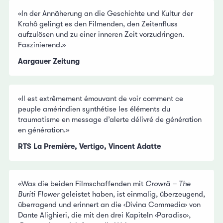
«In der Annäherung an die Geschichte und Kultur der
Krahô gelingt es den Filmenden, den Zeitenfluss
aufzulösen und zu einer inneren Zeit vorzudringen.
Faszinierend.»
Aargauer Zeitung
«Il est extrêmement émouvant de voir comment ce
peuple amérindien synthétise les éléments du
traumatisme en message d’alerte délivré de génération
en génération.»
RTS La Première, Vertigo, Vincent Adatte
«Was die beiden Filmschaffenden mit
Crowrã – The
Buriti Flower
geleistet haben, ist einmalig, überzeugend,
überragend und erinnert an die ‹Divina Commedia› von
Dante Alighieri, die mit den drei Kapiteln ‹Paradiso›,