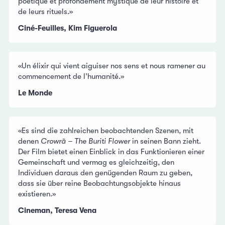
poétique et profondément mystique de leur histoire et
de leurs rituels.»
Ciné-Feuilles, Kim Figuerola
«Un élixir qui vient aiguiser nos sens et nous ramener au
commencement de l’humanité.»
Le Monde
«Es sind die zahlreichen beobachtenden Szenen, mit
denen
Crowrã – The Buriti Flower
in seinen Bann zieht.
Der Film bietet einen Einblick in das Funktionieren einer
Gemeinschaft und vermag es gleichzeitig, den
Individuen daraus den genügenden Raum zu geben,
dass sie über reine Beobachtungsobjekte hinaus
existieren.»
Cineman, Teresa Vena