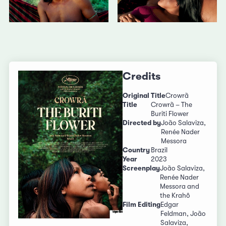
Credits
Original Title
Crowrã
Title
Crowrã – The
Buriti Flower
Directed by
João Salaviza,
Renée Nader
Messora
Country
Brazil
Year
2023
Screenplay
João Salaviza,
Renée Nader
Messora and
the Krahô
Film Editing
Edgar
Feldman, João
Salaviza,