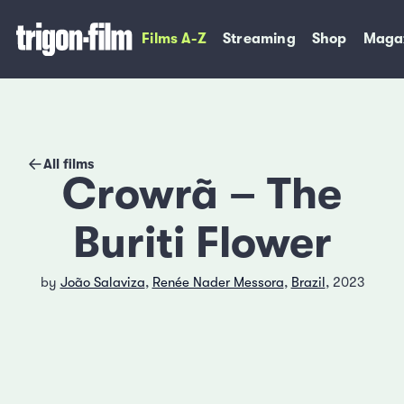
Films A-Z
Streaming
Shop
Maga
All films
Crowrã – The
Buriti Flower
by
João Salaviza
,
Renée Nader Messora
,
Brazil
, 2023