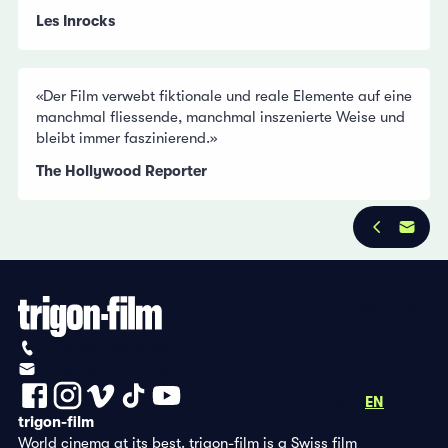
Les Inrocks
«Der Film verwebt fiktionale und reale Elemente auf eine
manchmal fliessende, manchmal inszenierte Weise und
bleibt immer faszinierend.»
The Hollywood Reporter
Privacy Policy
Imprint
+41 (0)56 430 12 30
info@trigon-film.org
DE
FR
EN
trigon-film
World cinema at its best. trigon-film is a Swiss film