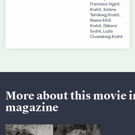
Francisco Hỳjnõ
Krahô, Solane
Tehtikwỳj Krahô,
Raene Kôtô
Krahô, Débora
Sodré, Luzia
Cruwakwỳj Krahô
More about this movie i
magazine