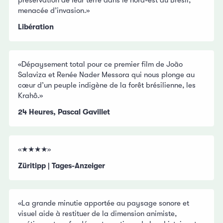
menacée d’invasion.»
Libération
«Dépaysement total pour ce premier film de João
Salaviza et Renée Nader Messora qui nous plonge au
cœur d’un peuple indigène de la forêt brésilienne, les
Krahô.»
24 Heures, Pascal Gavillet
«★★★★»
Züritipp | Tages-Anzeiger
«La grande minutie apportée au paysage sonore et
visuel aide à restituer de la dimension animiste,