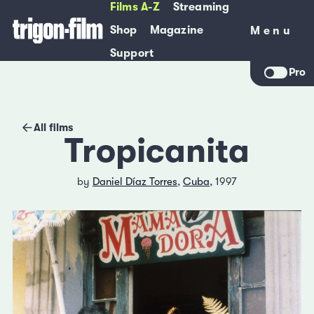
Films A-Z
Streaming
Shop
Magazine
Menu
Menu
Support
Pro
All films
Tropicanita
by
Daniel Díaz Torres
,
Cuba
, 1997