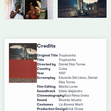
Credits
Original Title
Tropicanita
Title
Tropicanita
Directed by
Daniel Díaz Torres
Country
Cuba
Year
1997
Screenplay
Eduardo Del Llano, Daniel
Díaz Torres
Film Editing
Maríta Lores
Soundtrack
Edisio Alejandro
Cinematography
Raúl Pérez Ureta
Sound
Ricardo Istueta
Costumes
Liz Alvarez Marti
Production Design
Erick Grass