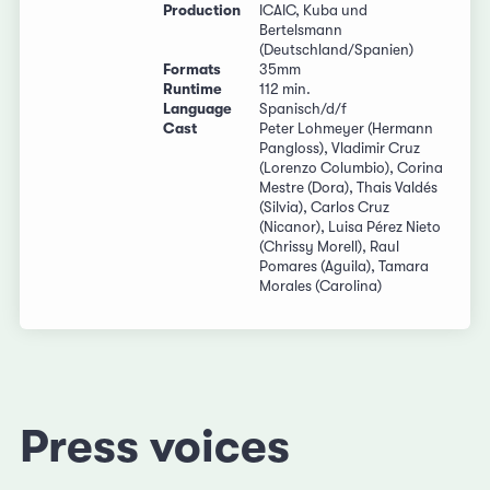
Production
ICAIC, Kuba und
Bertelsmann
(Deutschland/Spanien)
Formats
35mm
Runtime
112 min.
Language
Spanisch/d/f
Cast
Peter Lohmeyer (Hermann
Pangloss), Vladimir Cruz
(Lorenzo Columbio), Corina
Mestre (Dora), Thais Valdés
(Silvia), Carlos Cruz
(Nicanor), Luisa Pérez Nieto
(Chrissy Morell), Raul
Pomares (Aguila), Tamara
Morales (Carolina)
Press voices