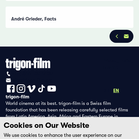
André Grieder, Facts
Privacy Policy
Imprint
+41 (0)56 430 12 30
info@trigon-film.org
DE
FR
EN
trigon-film
World cinema at its best. trigon-film is a Swiss film
foundation that has been releasing carefully selected films
from Latin America, Asia, Africa and Eastern Europe in
cinemas since 1988 and operates its own DVD edition and the
Cookies on Our Website
streaming platform filmingo.
We use cookies to enhance the user experience on our