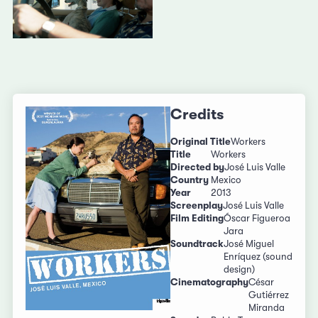
Credits
Original Title
Workers
Title
Workers
Directed by
José Luis Valle
Country
Mexico
Year
2013
Screenplay
José Luis Valle
Film Editing
Óscar Figueroa
Jara
Soundtrack
José Miguel
Enríquez (sound
design)
Cinematography
César
Gutiérrez
Miranda