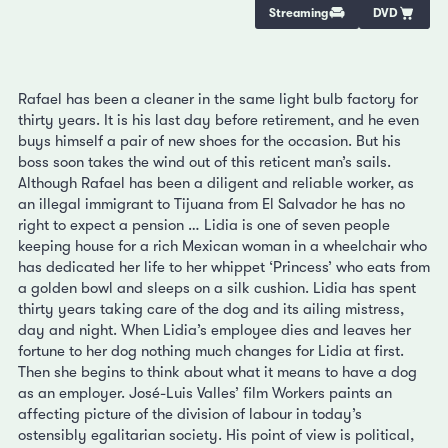
Streaming
DVD
Rafael has been a cleaner in the same light bulb factory for
thirty years. It is his last day before retirement, and he even
buys himself a pair of new shoes for the occasion. But his
boss soon takes the wind out of this reticent man’s sails.
Although Rafael has been a diligent and reliable worker, as
an illegal immigrant to Tijuana from El Salvador he has no
right to expect a pension … Lidia is one of seven people
keeping house for a rich Mexican woman in a wheelchair who
has dedicated her life to her whippet ‘Princess’ who eats from
a golden bowl and sleeps on a silk cushion. Lidia has spent
thirty years taking care of the dog and its ailing mistress,
day and night. When Lidia’s employee dies and leaves her
fortune to her dog nothing much changes for Lidia at first.
Then she begins to think about what it means to have a dog
as an employer. José-Luis Valles’ film Workers paints an
affecting picture of the division of labour in today’s
ostensibly egalitarian society. His point of view is political,