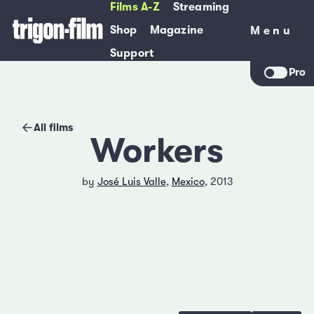
Films A-Z
Streaming
Shop
Magazine
Menu
Menu
Support
Pro
All films
Workers
by
José Luis Valle
,
Mexico
, 2013