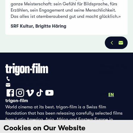
ganze Meisterschaft: sein Gefühl für Bildsprache, fürs
Erzählen, sein Engagement und seine Menschlichkeit.
Das alles ist atemberaubend gut und macht glücklich.»
SRF Kultur, Brigitte Häring
Privacy Policy
Imprint
+41 (0)56 430 12 30
info@trigon-film.org
DE
FR
EN
trigon-film
World cinema at its best. trigon-film is a Swiss film
foundation that has been releasing carefully selected films
from Latin America, Asia, Africa and Eastern Europe in
cinemas since 1988 and operates its own DVD edition and the
Cookies on Our Website
streaming platform filmingo.