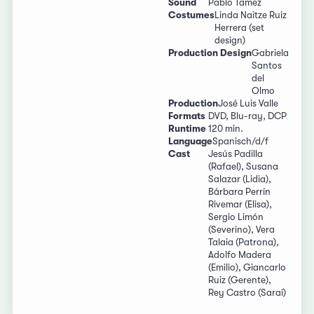
Sound
Pablo Tamez
Costumes
Linda Naitze Ruiz
Herrera (set
design)
Production Design
Gabriela
Santos
del
Olmo
Production
José Luis Valle
Formats
DVD, Blu-ray, DCP
Runtime
120 min.
Language
Spanisch/d/f
Cast
Jesús Padilla
(Rafael), Susana
Salazar (Lidia),
Bárbara Perrín
Rivemar (Elisa),
Sergio Limón
(Severino), Vera
Talaia (Patrona),
Adolfo Madera
(Emilio), Giancarlo
Ruiz (Gerente),
Rey Castro (Saraí)