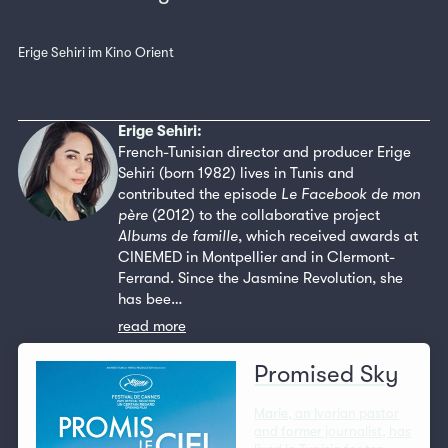
Erige Sehiri im Kino Orient
Erige Sehiri:
French-Tunisian director and producer Erige
Sehiri (born 1982) lives in Tunis and
contributed the episode
Le Facebook de mon
père
(2012) to the collaborative project
Albums de famille
, which received awards at
CINEMED in Montpellier and in Clermont-
Ferrand. Since the Jasmine Revolution, she
has bee…
read more
Promised Sky
Marie, an Ivorian pastor
and former journalist, has