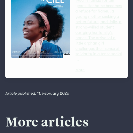
lived in Tunisia for ten
years. Her home becomes
a refuge for Naney, a
young mother seeking a
better future, and Jolie, a
strong-willed student
carrying her family’s
hopes. The arrival of a
little orphan girl
challenges their sense of
solidarity in a tense social
...
More
Article published: 11. February 2026
More articles