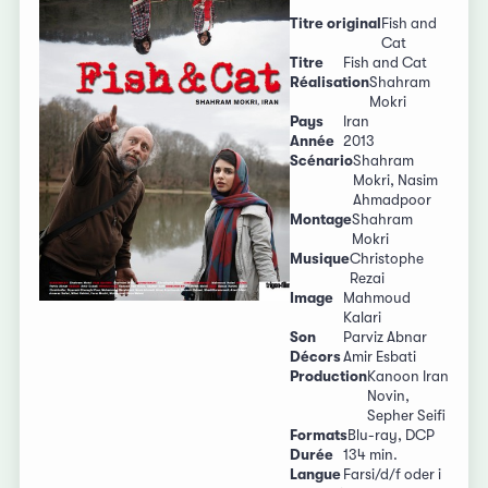
Titre original
Fish and
Cat
Titre
Fish and Cat
Réalisation
Shahram
Mokri
Pays
Iran
Année
2013
Scénario
Shahram
Mokri, Nasim
Ahmadpoor
Montage
Shahram
Mokri
Musique
Christophe
Rezai
Image
Mahmoud
Kalari
Son
Parviz Abnar
Décors
Amir Esbati
Production
Kanoon Iran
Novin,
Sepher Seifi
Formats
Blu-ray, DCP
Durée
134 min.
Langue
Farsi/d/f oder i