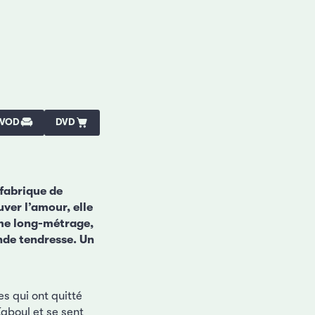
VOD
DVD
 fabrique de
uver l’amour, elle
me long-métrage,
nde tendresse. Un
s qui ont quitté
Kaboul et se sent