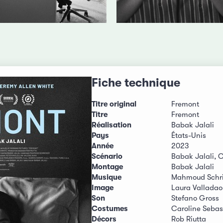
Fiche technique
Titre original
Fremont
Titre
Fremont
Réalisation
Babak Jalali
Pays
États-Unis
Année
2023
Scénario
Babak Jalali, C
Montage
Babak Jalali
Musique
Mahmoud Schri
Image
Laura Valladao
Son
Stefano Gross
Costumes
Caroline Sebas
Décors
Rob Riutta