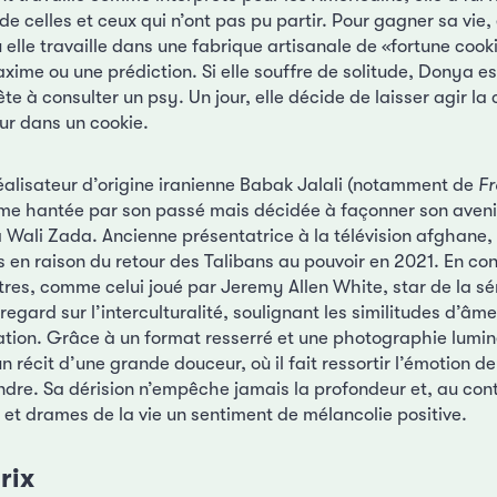
de celles et ceux qui n’ont pas pu partir. Pour gagner sa vie, 
ù elle travaille dans une fabrique artisanale de «fortune cook
xime ou une prédiction. Si elle souffre de solitude, Donya es
te à consulter un psy. Un jour, elle décide de laisser agir la
r dans un cookie.
réalisateur d’origine iranienne Babak Jalali (notamment de
Fr
e hantée par son passé mais décidée à façonner son avenir
 Wali Zada. Ancienne présentatrice à la télévision afghane, l
 en raison du retour des Talibans au pouvoir en 2021. En co
res, comme celui joué par Jeremy Allen White, star de la sé
regard sur l’interculturalité, soulignant les similitudes d’âm
ation. Grâce à un format resserré et une photographie lumin
n récit d’une grande douceur, où il fait ressortir l’émotion d
dre. Sa dérision n’empêche jamais la profondeur et, au contr
 et drames de la vie un sentiment de mélancolie positive.
rix