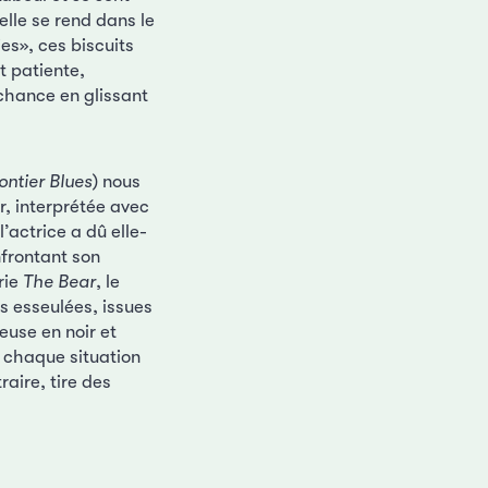
elle se rend dans le
ies», ces biscuits
t patiente,
 chance en glissant
ontier Blues
) nous
, interprétée avec
’actrice a dû elle-
nfrontant son
rie
The Bear
, le
es esseulées, issues
euse en noir et
e chaque situation
aire, tire des