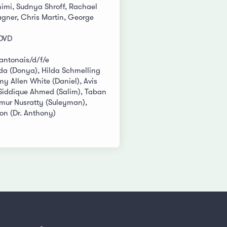
mi, Sudnya Shroff, Rachael
gner, Chris Martin, George
 DVD
cantonais/d/f/e
da (Donya), Hilda Schmelling
y Allen White (Daniel), Avis
 Siddique Ahmed (Salim), Taban
imur Nusratty (Suleyman),
on (Dr. Anthony)