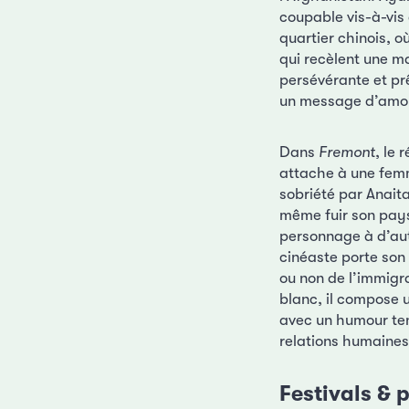
coupable vis-à-vis 
quartier chinois, o
qui recèlent une ma
persévérante et prê
un message d’amou
Dans
Fremont
, le 
attache à une femm
sobriété par Anaita
même fuir son pays
personnage à d’aut
cinéaste porte son 
ou non de l’immigr
blanc, il compose u
avec un humour ten
relations humaines
Festivals & p