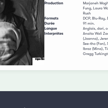
Production
Marjaneh Moghi
Fung, Laura Wa
Rush
Formats
DCP, Blu-Ray,
Durée
91 min.
Langue
Anglais, dari, 
Interprètes
Anaita Wali Za
(Joanna), Jerem
See-tho (Fan),
Ibraz (Mina), T
Gregg Turkingt