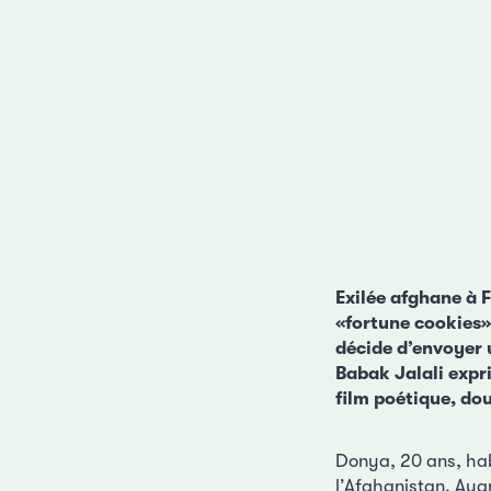
Exilée afghane à F
«fortune cookies».
décide d’envoyer 
Babak Jalali expr
film poétique, do
Donya, 20 ans, hab
l’Afghanistan. Ayan