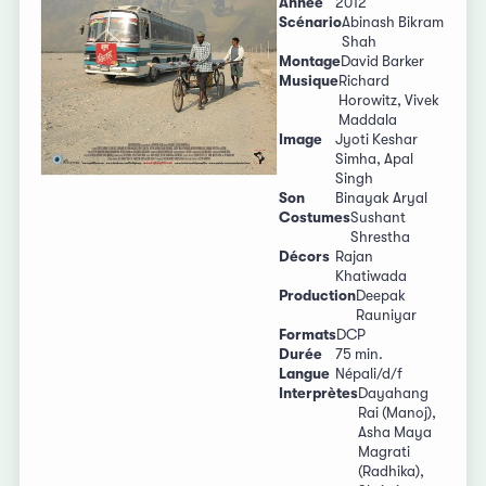
Année
2012
Scénario
Abinash Bikram
Shah
Montage
David Barker
Musique
Richard
Horowitz, Vivek
Maddala
Image
Jyoti Keshar
Simha, Apal
Singh
Son
Binayak Aryal
Costumes
Sushant
Shrestha
Décors
Rajan
Khatiwada
Production
Deepak
Rauniyar
Formats
DCP
Durée
75 min.
Langue
Népali/d/f
Interprètes
Dayahang
Rai (Manoj),
Asha Maya
Magrati
(Radhika),