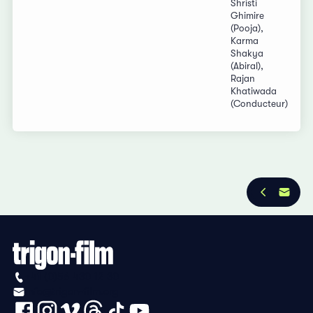
Shristi
Ghimire
(Pooja),
Karma
Shakya
(Abiral),
Rajan
Khatiwada
(Conducteur)
+41 (0)56 430 12 30
info@trigon-film.org