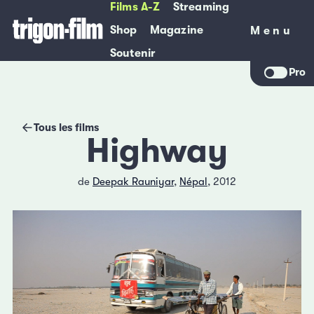
Films A-Z
Streaming
Shop
Magazine
Menu
Menu
Soutenir
Pro
Tous les films
Highway
de
Deepak Rauniyar
,
Népal
, 2012