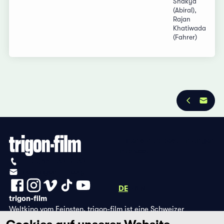
Shakya
(Abiral),
Rajan
Khatiwada
(Fahrer)
Datenschutzbestimmungen
Impressum
+41 (0)56 430 12 30
info@trigon-film.org
DE
FR
EN
trigon-film
Weltkino vom Feinsten. trigon-film ist eine Schweizer
Filmstiftung, die seit 1988 sorgfältig ausgewählte Filme aus