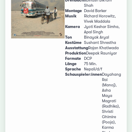
Drehbuch
Abinash Bikram
Shah
Montage
David Barker
Musik
Richard Horowitz,
Vivek Maddala
Kamera
Jyoti Keshar Simha,
Apal Singh
Ton
Binayak Aryal
Kostüme
Sushant Shrestha
Ausstattung
Rajan Khatiwada
Produktion
Deepak Rauniyar
Formate
DCP
Länge
75 Min.
Sprache
Nepali/d/f
Schauspieler:innen
Dayahang
Rai
(Manoj),
Asha
Maya
Magrati
(Radhika),
Shristi
Ghimire
(Pooja),
Karma