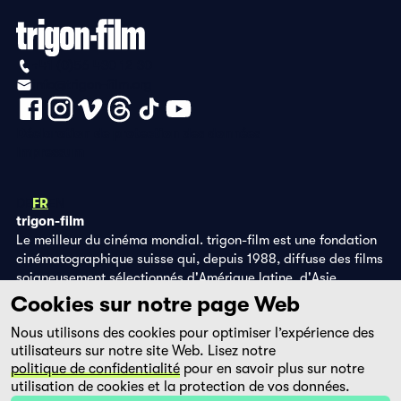
+41 (0)56 430 12 30
info@trigon-film.org
Déclaration de protection des données
Impressum
DE
FR
EN
trigon-film
Le meilleur du cinéma mondial. trigon-film est une fondation
cinématographique suisse qui, depuis 1988, diffuse des films
soigneusement sélectionnés d'Amérique latine, d'Asie,
d'Afrique et d'Europe de l'Est, dans les salles de cinéma,
Cookies sur notre page Web
grâce à ses propres éditions DVD et sur la plateforme de
Nous utilisons des cookies pour optimiser l’expérience des
streaming filmingo.
utilisateurs sur notre site Web. Lisez notre
politique de confidentialité
pour en savoir plus sur notre
utilisation de cookies et la protection de vos données.