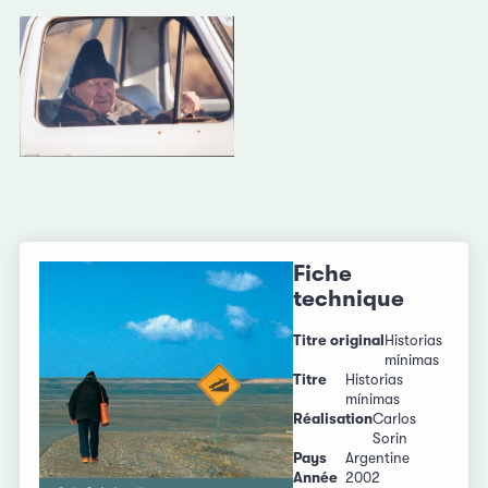
Fiche
technique
Titre original
Historias
mínimas
Titre
Historias
mínimas
Réalisation
Carlos
Sorin
Pays
Argentine
Année
2002