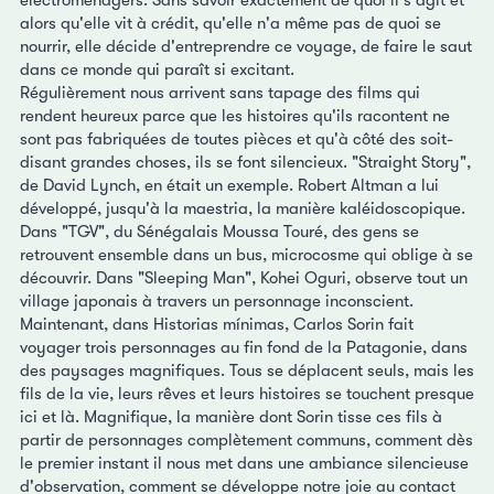
électroménagers. Sans savoir exactement de quoi il s'agit et
alors qu'elle vit à crédit, qu'elle n'a même pas de quoi se
nourrir, elle décide d'entreprendre ce voyage, de faire le saut
dans ce monde qui paraît si excitant.
Régulièrement nous arrivent sans tapage des films qui
rendent heureux parce que les histoires qu'ils racontent ne
sont pas fabriquées de toutes pièces et qu'à côté des soit-
disant grandes choses, ils se font silencieux. "Straight Story",
de David Lynch, en était un exemple. Robert Altman a lui
développé, jusqu'à la maestria, la manière kaléidoscopique.
Dans "TGV", du Sénégalais Moussa Touré, des gens se
retrouvent ensemble dans un bus, microcosme qui oblige à se
découvrir. Dans "Sleeping Man", Kohei Oguri, observe tout un
village japonais à travers un personnage inconscient.
Maintenant, dans Historias mínimas, Carlos Sorin fait
voyager trois personnages au fin fond de la Patagonie, dans
des paysages magnifiques. Tous se déplacent seuls, mais les
fils de la vie, leurs rêves et leurs histoires se touchent presque
ici et là. Magnifique, la manière dont Sorin tisse ces fils à
partir de personnages complètement communs, comment dès
le premier instant il nous met dans une ambiance silencieuse
d'observation, comment se développe notre joie au contact