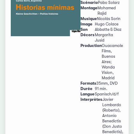
Scénario
Pabo Solarz
Montage
Mohamed
Rajid
Musique
Nicolás Sorin
Image
Hugo Colace
Son
Abbatte & Diaz
Décors
Margarita
Jusid
Production
Guacamole
Films,
Buenos
Aires;
Wanda
Vision,
Madrid
Formats
35mm, DVD
Durée
91 min.
Langue
Spanisch/d/f
Interprètes
Javier
Lombardo
(Roberto),
Antonio
Benedictis
(Don Justo
Benedictis),