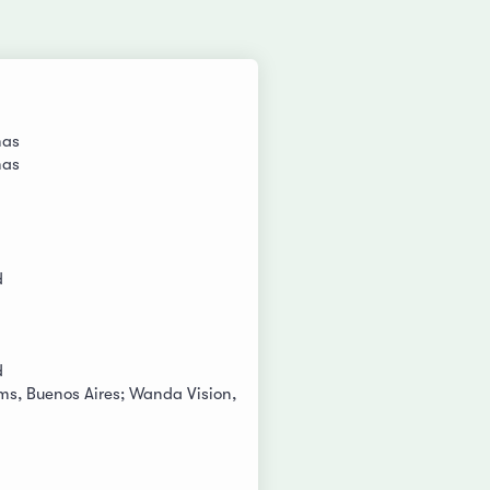
mas
mas
d
d
s, Buenos Aires; Wanda Vision,