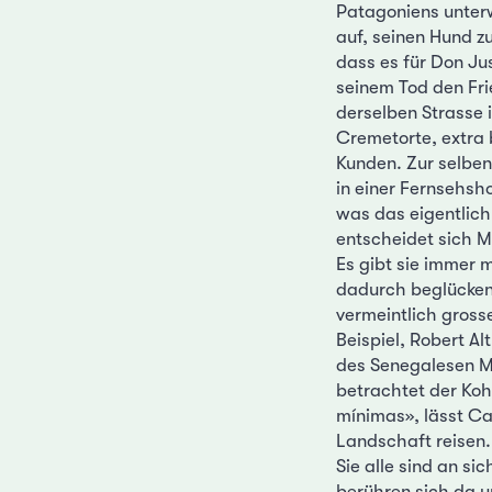
Patagoniens unter
auf, seinen Hund zu
dass es für Don Jus
seinem Tod den Fri
derselben Strasse 
Cremetorte, extra 
Kunden. Zur selben
in einer Fernsehsh
was das eigentlich 
entscheidet sich M
Es gibt sie immer 
dadurch beglücken,
vermeintlich gross
Beispiel, Robert Al
des Senegalesen M
betrachtet der Koh
mínimas», lässt Ca
Landschaft reisen.
Sie alle sind an s
berühren sich da u