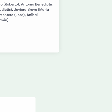
o (Roberto), Antonio Benedictis
dictis), Javiera Bravo (Maria
 Montero (Losa), Anibal
rmin)