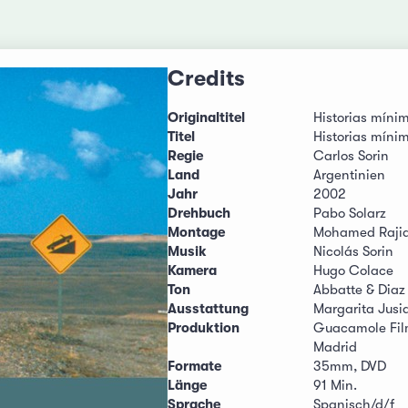
Credits
Originaltitel
Historias míni
Titel
Historias míni
Regie
Carlos Sorin
Land
Argentinien
Jahr
2002
Drehbuch
Pabo Solarz
Montage
Mohamed Raji
Musik
Nicolás Sorin
Kamera
Hugo Colace
Ton
Abbatte & Diaz
Ausstattung
Margarita Jusi
Produktion
Guacamole Film
Madrid
Formate
35mm, DVD
Länge
91 Min.
Sprache
Spanisch/d/f