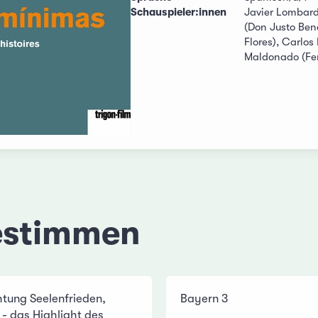
Schauspieler:innen
Javier Lombard
(Don Justo Bene
Flores), Carlos
Maldonado (Fe
estimmen
tung Seelenfrieden,
Bayern 3
 - das Highlight des