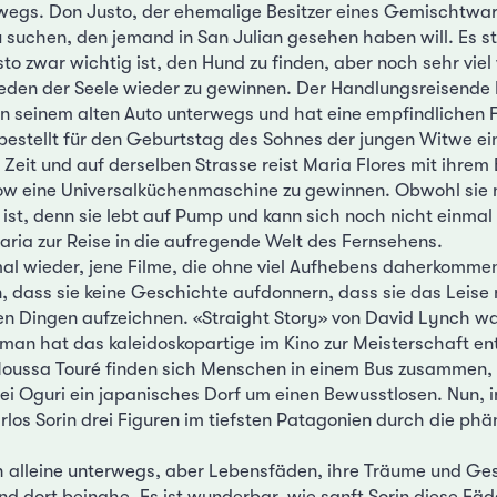
wegs. Don Justo, der ehemalige Besitzer eines Gemischtwar
 suchen, den jemand in San Julian gesehen haben will. Es ste
to zwar wichtig ist, den Hund zu finden, aber noch sehr viel 
eden der Seele wieder zu gewinnen. Der Handlungsreisende R
in seinem alten Auto unterwegs und hat eine empfindlichen F
bestellt für den Geburtstag des Sohnes der jungen Witwe e
 Zeit und auf derselben Strasse reist Maria Flores mit ihrem
ow eine Universalküchenmaschine zu gewinnen. Obwohl sie 
ist, denn sie lebt auf Pump und kann sich noch nicht einmal 
aria zur Reise in die aufregende Welt des Fernsehens.
mal wieder, jene Filme, die ohne viel Aufhebens daherkomme
 dass sie keine Geschichte aufdonnern, dass sie das Leise
en Dingen aufzeichnen. «Straight Story» von David Lynch wa
tman hat das kaleidoskopartige im Kino zur Meisterschaft ent
oussa Touré finden sich Menschen in einem Bus zusammen, 
ei Oguri ein japanisches Dorf um einen Bewusstlosen. Nun, i
rlos Sorin drei Figuren im tiefsten Patagonien durch die ph
ich alleine unterwegs, aber Lebensfäden, ihre Träume und Ge
nd dort beinahe. Es ist wunderbar, wie sanft Sorin diese Fä