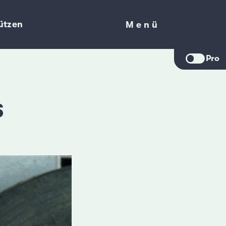
ützen
Menü
Menü
Pro
s