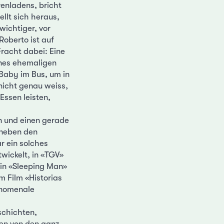
enladens, bricht
llt sich heraus,
wichtiger, vor
oberto ist auf
racht dabei: Eine
ines ehemaligen
 Baby im Bus, um in
nicht genau weiss,
Essen leisten,
n und einen gerade
 neben den
r ein solches
wickelt, in «TGV»
in «Sleeping Man»
m Film «Historias
änomenale
schichten,
den von den ganz