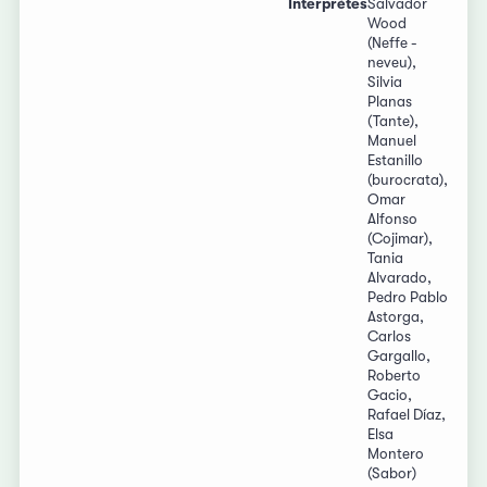
Interprètes
Salvador
Wood
(Neffe -
neveu),
Silvia
Planas
(Tante),
Manuel
Estanillo
(burocrata),
Omar
Alfonso
(Cojimar),
Tania
Alvarado,
Pedro Pablo
Astorga,
Carlos
Gargallo,
Roberto
Gacio,
Rafael Díaz,
Elsa
Montero
(Sabor)