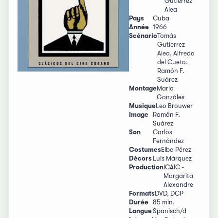
Gutiérrez
Alea
Pays
Cuba
Année
1966
Scénario
Tomás
Gutíerrez
Alea, Alfredo
del Cueto,
Ramón F.
Suárez
Montage
Mario
Gonzáles
Musique
Leo Brouwer
Image
Ramón F.
Suárez
Son
Carlos
Fernández
Costumes
Elba Pérez
Décors
Luis Márquez
Production
ICAIC -
Margarita
Alexandre
Formats
DVD, DCP
Durée
85 min.
Langue
Spanisch/d