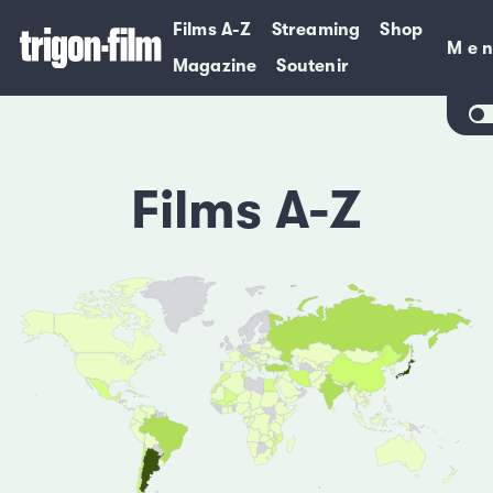
Films A-Z
Streaming
Shop
Me
Me
Magazine
Soutenir
Films A-Z