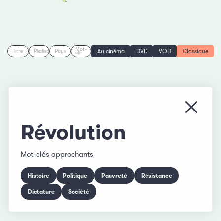
Mot-
Au cinéma
DVD
VOD
Classique
Titre
Réalisation
Pays
clé
Fermer
Révolution
Mot-clés approchants
Histoire
Politique
Pauvreté
Résistance
Dictature
Société