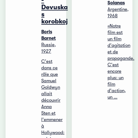
-
Solanas
Devuska
Argentine,
s
1968
korobkoj
«Notre
Boris
film est
Barnet
un film
Russie,
d'agitation
1927
et de
propagande.
C'est
C'est
dans ce
encore
rôle que
plus: un
Samuel
film
Goldwyn
d'action,
allait
un ...
découvrir
Anna
Sten et
l'emmener
à
Hollywood: