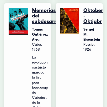
Memorias
Oktober
del
-
subdesarrollo
Oktjabr
Tomás
Sergej
Gutiérrez
M.
Alea
Eisenstein
Cuba,
Russie,
1968
1926
La
révolution
castriste
marqua
la fin,
pour
beaucoup
de
Cubains,
de la