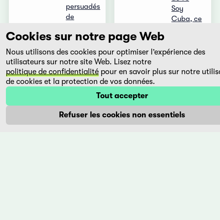
persuadés
Soy
de
Cuba, ce
réusssir
documentaire
Cookies sur notre page Web
le coup
essaye
de leur
de
Nous utilisons des cookies pour optimiser l’expérience des
vie, le
comprendre
utilisateurs sur notre site Web. Lisez notre
cambriolage
les
politique de confidentialité
pour en savoir plus sur notre utilis
de la
raisons
de cookies et la protection de vos données.
'Bank of
qui ont
Tout accepter
...
poussé
...
Refuser les cookies non essentiels
Plus
Plus
Soy
Tropicani
Cuba
Daniel
Díaz
Michail
Torres
Kalatosow
Cuba,
Cuba,