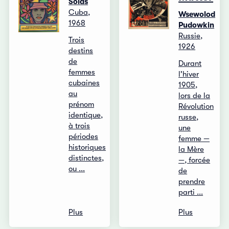
Solás
Cuba,
Wsewolod
1968
Pudowkin
Russie,
Trois
1926
destins
de
Durant
femmes
l'hiver
cubaines
1905,
au
lors de la
prénom
Révolution
identique,
russe,
à trois
une
périodes
femme —
historiques
la Mère
distinctes,
—, forcée
ou ...
de
prendre
parti ...
Plus
Plus