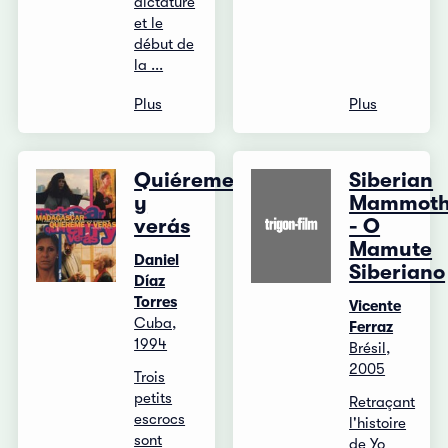
dictature
et le
début de
la ...
Plus
Plus
Quiéreme
Siberian
y
Mammot
verás
- O
Mamute
Daniel
Siberiano
Díaz
Torres
Vicente
Cuba,
Ferraz
1994
Brésil,
2005
Trois
petits
Retraçant
escrocs
l'histoire
sont
de Yo