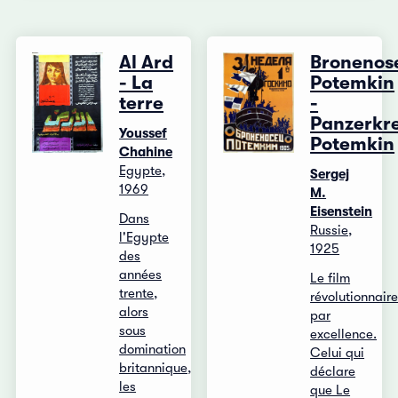
Al Ard
Bronenos
- La
Potemkin
terre
-
Panzerkr
Youssef
Potemkin
Chahine
Egypte,
Sergej
1969
M.
Eisenstein
Dans
Russie,
l'Egypte
1925
des
années
Le film
trente,
révolutionnair
alors
par
sous
excellence.
domination
Celui qui
britannique,
déclare
les
que Le