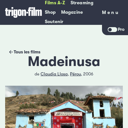
Films A-Z
Streaming
Shop
Magazine
Menu
Menu
Soutenir
Pro
Tous les films
Madeinusa
de
Claudia Llosa
,
Pérou
, 2006