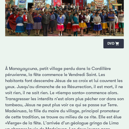
DVD
À Manayaycuna, petit village perdu dans la Cordillère
péruvienne, la fête commence le Vendredi Saint. Les
habitants font descendre Jésus de sa croix et lui couvrent les
yeux. Jusqu'au dimanche de sa Résurrection, il est mort, il ne
voit rien, il ne sait rien. Le «tiempo santo» commence alors.
Transgresser les interdits n'est alors plus pécher car dans son
tombeau, Jésus ne peut plus voir ce qui se passe sur Terre.
Madeinusa, la fille du maire du village, principal promoteur
de cette tradition, se trouve au milieu de ce rite. Elle est élue
«Vierge» de la fête. L'arrivée d'un géologue gringo de Lima
va changer la vie de Madeinusa. Les deux jeunes gens