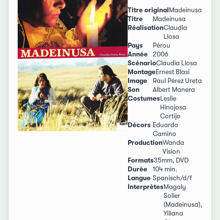
Titre original
Madeinusa
Titre
Madeinusa
Réalisation
Claudia
Llosa
Pays
Pérou
Année
2006
Scénario
Claudia Llosa
Montage
Ernest Blasi
Image
Raul Pérez Ureta
Son
Albert Manera
Costumes
Leslie
Hinojosa
Cortijo
Décors
Eduardo
Camino
Production
Wanda
Vision
Formats
35mm, DVD
Durée
104 min.
Langue
Spanisch/d/f
Interprètes
Magaly
Solier
(Madeinusa),
Yiliana