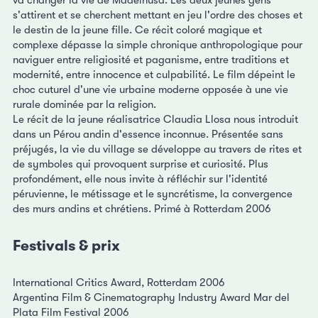
s'attirent et se cherchent mettant en jeu l'ordre des choses et
le destin de la jeune fille. Ce récit coloré magique et
complexe dépasse la simple chronique anthropologique pour
naviguer entre religiosité et paganisme, entre traditions et
modernité, entre innocence et culpabilité. Le film dépeint le
choc cuturel d'une vie urbaine moderne opposée à une vie
rurale dominée par la religion.
Le récit de la jeune réalisatrice Claudia Llosa nous introduit
dans un Pérou andin d'essence inconnue. Présentée sans
préjugés, la vie du village se développe au travers de rites et
de symboles qui provoquent surprise et curiosité. Plus
profondément, elle nous invite à réfléchir sur l'identité
péruvienne, le métissage et le syncrétisme, la convergence
des murs andins et chrétiens. Primé à Rotterdam 2006
Festivals & prix
International Critics Award, Rotterdam 2006
Argentina Film & Cinematography Industry Award Mar del
Plata Film Festival 2006