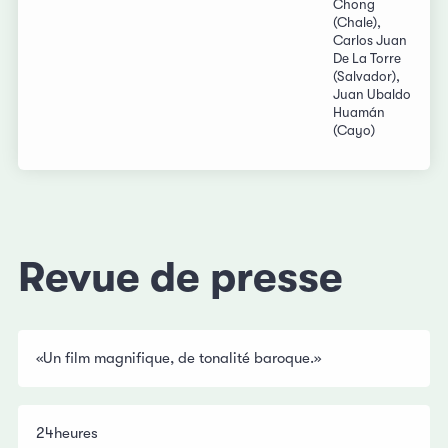
Chong
(Chale),
Carlos Juan
De La Torre
(Salvador),
Juan Ubaldo
Huamán
(Cayo)
Revue de presse
«Un film magnifique, de tonalité baroque.»
24heures