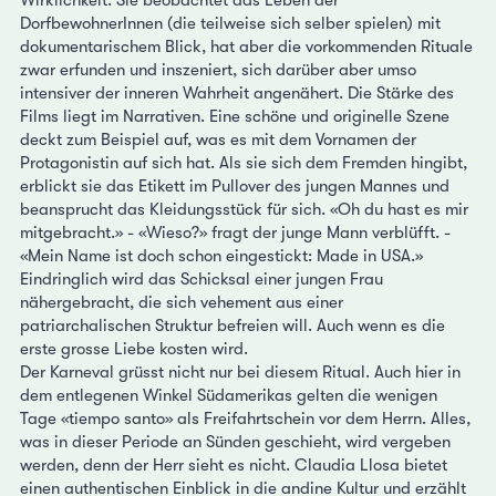
DorfbewohnerInnen (die teilweise sich selber spielen) mit
dokumentarischem Blick, hat aber die vorkommenden Rituale
zwar erfunden und inszeniert, sich darüber aber umso
intensiver der inneren Wahrheit angenähert. Die Stärke des
Films liegt im Narrativen. Eine schöne und originelle Szene
deckt zum Beispiel auf, was es mit dem Vornamen der
Protagonistin auf sich hat. Als sie sich dem Fremden hingibt,
erblickt sie das Etikett im Pullover des jungen Mannes und
beansprucht das Kleidungsstück für sich. «Oh du hast es mir
mitgebracht.» - «Wieso?» fragt der junge Mann verblüfft. -
«Mein Name ist doch schon eingestickt: Made in USA.»
Eindringlich wird das Schicksal einer jungen Frau
nähergebracht, die sich vehement aus einer
patriarchalischen Struktur befreien will. Auch wenn es die
erste grosse Liebe kosten wird.
Der Karneval grüsst nicht nur bei diesem Ritual. Auch hier in
dem entlegenen Winkel Südamerikas gelten die wenigen
Tage «tiempo santo» als Freifahrtschein vor dem Herrn. Alles,
was in dieser Periode an Sünden geschieht, wird vergeben
werden, denn der Herr sieht es nicht. Claudia Llosa bietet
einen authentischen Einblick in die andine Kultur und erzählt