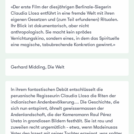
«Der erste Film der diesjährigen Berlinale-Siegerin
Claudia Llosa entführt in eine fremde Welt mit ihren
eigenen Gesetzen und (zum Teil erfundenen) Ritualen.
Ihr Blick ist dokumentarisch, aber nicht
anthropologisch. Sie macht kein sprödes
Verrichtungskino, sondern eines, in dem das Spirituelle
eine magische, tabubrechende Konkretion gewinnt.»
Gerhard Midding, Die Welt
In ihrem fantastischen Debüt entschlüsselt die
peruanische Regisseurin Claudia Llosa die Riten der
indianischen Andenbevölkerung.... Die Geschichte, die
sich nun entspinnt, ähnelt gewissermassen der
Andenlandschaft, die der Kameramann Raul Pérez
Ureta in grandiosen Bildern festhält. Sie ist rau und
zuweilen recht ungemütlich - etwa, wenn Madeinusas
Vater den Inzest mit seiner Tochter erzwingt, was später