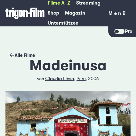
Filme A–Z
Streaming
Shop
Magazin
Menü
Menü
Unterstützen
Pro
Alle Filme
Madeinusa
von
Claudia Llosa
,
Peru
, 2006