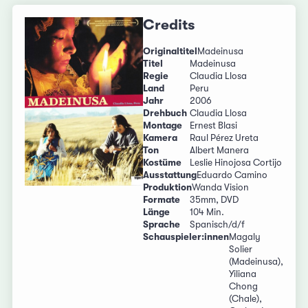
Credits
Originaltitel
Madeinusa
Titel
Madeinusa
Regie
Claudia Llosa
Land
Peru
Jahr
2006
Drehbuch
Claudia Llosa
Montage
Ernest Blasi
Kamera
Raul Pérez Ureta
Ton
Albert Manera
Kostüme
Leslie Hinojosa Cortijo
Ausstattung
Eduardo Camino
Produktion
Wanda Vision
Formate
35mm, DVD
Länge
104 Min.
Sprache
Spanisch/d/f
Schauspieler:innen
Magaly
Solier
(Madeinusa),
Yiliana
Chong
(Chale),