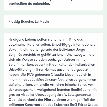
particulière du calendrier.
Freddy Buache, Le Matin
«Indigene Lebenswelten sieht man im Kino aus
Lateinamerika eher selten. Einschlägige internationale
Bekanntheit hat nur gerade der Bolivianer Jorge
Sanjinés erreicht; er gehört zu jenen Unentwegten, die
sich als Weisse seit den sechziger Jahren in ihren
Spielfilmen konsequent mit der Kultur der indianischen
Urbevölkerung in ihrer Heimat auseinandergesetzt
haben. Die 1976 geborene Claudia Llosa hat sich in
ihrem Kinodebüt «Madeinusa» Ähnliches vorgenommen -
auf eine unkonventionelle Art, ohne falsche Scheu vor
der unbequemen, weitgehend fremden Realität und mit
grosser visueller Überzeugungskraft. Letztgenannte
Qualität verdankt der Film zu einem wichtigen Teil der
brillanten Kameraarbeit des Kubaners Raúl Pérez Ureta,